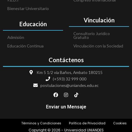
Bienestar Universitario
Vinculación
Educación
Consultorio Jurídico
Admisión
Gratuito
Educación Continua
Vinculación con la Sociedad
Contáctenos
Km 5 1/2 vía Baños, Ambato 180215
(+593) 32 999 000
postulaciones@uniandes.edu.ec
F
I
T
a
n
i
c
s
k
e
t
t
Enviar un Mensaje
b
a
o
o
g
k
o
r
Términos y Condiciones
Política de Privacidad
Cookies
k
a
m
Copyright © 2026 - Universidad UNIANDES