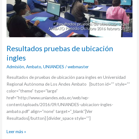
ingles
Resultados pruebas de ubicación
ingles
Admisión
,
Ambato
,
UNIANDES
/
webmaster
Resultados de pruebas de ubicación para ingles en Universidad
Regional Autónoma de Los Andes Ambato [button id=”” style=””
color=”theme” type=”large”
href=”http://www.uniandes.edu.ec/web/wp-
content/uploads/2016/09/UNIANDES-ubicacion-ingles-
ambato.pdf” align=”none” target=”_blank”]Ver
Resultados[/button] [divider_space style=””]
Leer más »