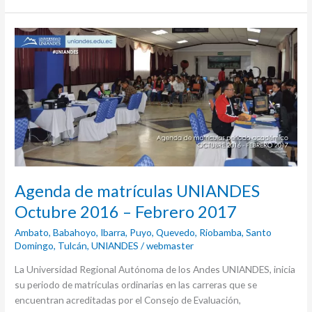
Agenda
de
matrículas
UNIANDES
Octubre
2016
–
Febrero
2017
Agenda de matrículas UNIANDES
Octubre 2016 – Febrero 2017
Ambato
,
Babahoyo
,
Ibarra
,
Puyo
,
Quevedo
,
Riobamba
,
Santo
Domingo
,
Tulcán
,
UNIANDES
/
webmaster
La Universidad Regional Autónoma de los Andes UNIANDES, inicia
su periodo de matrículas ordinarias en las carreras que se
encuentran acreditadas por el Consejo de Evaluación,