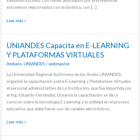
Edmundo Estévez. Los temas abordados por el profesional
estuvieron relacionados con la bioética, con […]
Leer más »
UNIANDES
UNIANDES Capacita en E-LEARNING
Capacita
Y PLATAFORMAS VIRTUALES
en
Ambato
,
UNIANDES
/
webmaster
E-
LEARNING
La Universidad Regional Autónoma de los Andes UNIANDES,
Y
organizó la capacitación sobre E-Learning y Plataformas Virtuales
PLATAFORMAS
al personal administrativo de La Institución, que fue impartida por
VIRTUALES
el Ing. Eduardo Fernández. Durante la capacitación se dio a
conocer sobre la tecnología E-Learning y la utilidad en el proceso
educativo que debe hacer uso de canales electrónicos,
Leer más »