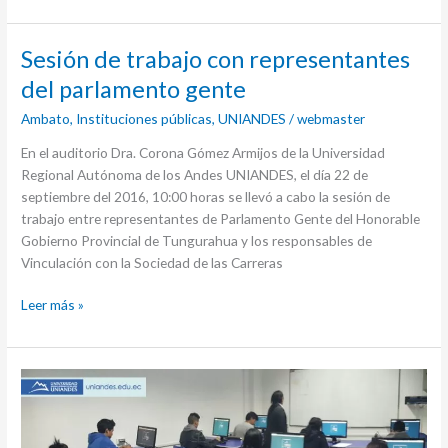
Sesión
Sesión de trabajo con representantes
de
del parlamento gente
trabajo
Ambato
,
Instituciones públicas
,
UNIANDES
/
webmaster
con
representantes
En el auditorio Dra. Corona Gómez Armijos de la Universidad
del
Regional Autónoma de los Andes UNIANDES, el día 22 de
parlamento
septiembre del 2016, 10:00 horas se llevó a cabo la sesión de
gente
trabajo entre representantes de Parlamento Gente del Honorable
Gobierno Provincial de Tungurahua y los responsables de
Vinculación con la Sociedad de las Carreras
Leer más »
Resultados
pruebas
de
ubicación