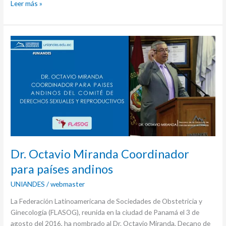
Leer más »
Dr.
Octavio
Miranda
Coordinador
para
países
andinos
Dr. Octavio Miranda Coordinador
para países andinos
UNIANDES
/
webmaster
La Federación Latinoamericana de Sociedades de Obstetricia y
Ginecología (FLASOG), reunida en la ciudad de Panamá el 3 de
agosto del 2016, ha nombrado al Dr. Octavio Miranda, Decano de