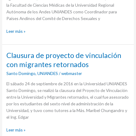
la Facultad de Ciencias Médicas de la Universidad Regional
Autónoma de los Andes UNIANDES como Coordinador para
Países Andinos del Comité de Derechos Sexuales y
Leer más »
Clausura
Clausura de proyecto de vinculación
de
con migrantes retornados
proyecto
Santo Domingo
,
UNIANDES
/
webmaster
de
vinculación
El sábado 24 de septiembre de 2016 en la Universidad UNIANDES
con
Santo Domingo, se realizó la clausura del Proyecto de Vinculación
migrantes
entre la Universidad y Migrantes retornados, el cual fue asesorado
retornados
por los estudiantes del sexto nivel de administración de la
Universidad, y tuvo como tutores a la Más. Maribel Chungandro y
el Ing. Edgar
Leer más »