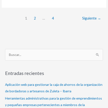
1
2
…
4
Siguiente
→
B
u
s
Entradas recientes
c
a
Aplicación web para gestionar la caja de ahorros de la organización
r
de bordadoras y artesanos de Zuleta – Ibarra
p
Herramientas administrativas para la gestión de emprendimientos
o
y pequeñas empresas pertenecientes a miembros de la
r