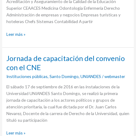
Acreditación y Aseguramiento de la Calidad de la Educación
Superior CEAACES Medicina Odontología Enfermería Derecho
Administración de empresas y negocios Empresas turísticas y
hoteleras Chefs Sistemas Contabilidad A partir
Leer más »
Jornada
Jornada de capacitación del convenio
de
con el CNE
capacitación
Instituciones públicas
,
Santo Domingo
,
UNIANDES
/
webmaster
del
convenio
El sábado 17 de septiembre de 2016 en las instalaciones de la
con
Universidad UNIANDES Santo Domingo, se realizó la primera
el
jornada de capacitación a los actores políticos y grupos de
CNE
atención prioritaria, la cual fue dictada por el Dr. Juan Carlos
Nevarez, Docente de la carrera de Derecho de la Universidad, quien
tituló su participación
Leer más »