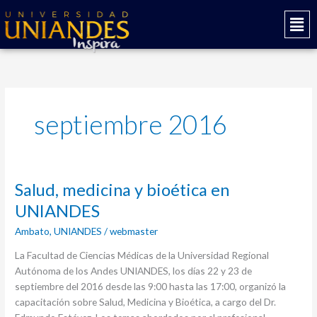
Ir
Mai
al
Men
contenido
septiembre 2016
Salud,
Salud, medicina y bioética en
medicina
UNIANDES
y
Ambato
,
UNIANDES
/
webmaster
bioética
en
La Facultad de Ciencias Médicas de la Universidad Regional
UNIANDES
Autónoma de los Andes UNIANDES, los días 22 y 23 de
septiembre del 2016 desde las 9:00 hasta las 17:00, organizó la
capacitación sobre Salud, Medicina y Bioética, a cargo del Dr.