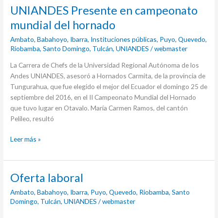
UNIANDES
UNIANDES Presente en campeonato
Presente
mundial del hornado
en
Ambato
,
Babahoyo
,
Ibarra
,
Instituciones públicas
,
Puyo
,
Quevedo
,
campeonato
Riobamba
,
Santo Domingo
,
Tulcán
,
UNIANDES
/
webmaster
mundial
del
La Carrera de Chefs de la Universidad Regional Autónoma de los
hornado
Andes UNIANDES, asesoró a Hornados Carmita, de la provincia de
Tungurahua, que fue elegido el mejor del Ecuador el domingo 25 de
septiembre del 2016, en el II Campeonato Mundial del Hornado
que tuvo lugar en Otavalo. María Carmen Ramos, del cantón
Pelileo, resultó
Leer más »
Oferta
Oferta laboral
laboral
Ambato
,
Babahoyo
,
Ibarra
,
Puyo
,
Quevedo
,
Riobamba
,
Santo
Domingo
,
Tulcán
,
UNIANDES
/
webmaster