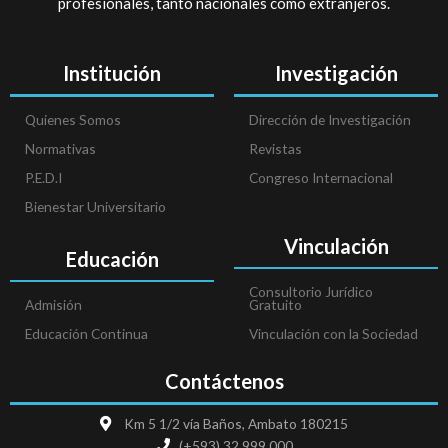
profesionales, tanto nacionales como extranjeros.
Institución
Investigación
Quienes Somos
Dirección de Investigación
Normativas
Revistas
P.E.D.I
Congreso Internacional
Bienestar Universitario
Vinculación
Educación
Consultorio Jurídico
Admisión
Gratuito
Educación Continua
Vinculación con la Sociedad
Contáctenos
Km 5 1/2 vía Baños, Ambato 180215
(+593) 32 999 000