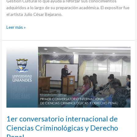
Gestión Cultural lo que ayuda a reforzar sus conocimientos
adquiridos a lo largo de su preparación académica. El expositor fue
el artista Julio César Bejarano.
Leer más »
1er
conversatorio
internacional
de
Ciencias
Criminológicas
y
Derecho
Penal
1er conversatorio internacional de
Ciencias Criminológicas y Derecho
Penal