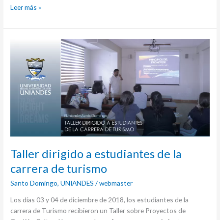
Leer más »
Taller
dirigido
a
estudiantes
de
la
carrera
de
turismo
Taller dirigido a estudiantes de la
carrera de turismo
Santo Domingo
,
UNIANDES
/
webmaster
Los días 03 y 04 de diciembre de 2018, los estudiantes de la
carrera de Turismo recibieron un Taller sobre Proyectos de