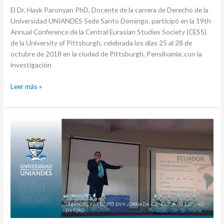
El Dr. Hayk Paronyan PhD, Docente de la carrera de Derecho de la
Universidad UNIANDES Sede Santo Domingo, participó en la 19th
Annual Conference de la Central Eurasian Studies Society (CESS)
de la University of Pittsburgh, celebrada los días 25 al 28 de
octubre de 2018 en la ciudad de Pittsburgh, Pensilvania; con la
investigación
Leer más »
UNIANDES
Participó
en
II
Jornada
Científica
de
Turismo
en
Perú