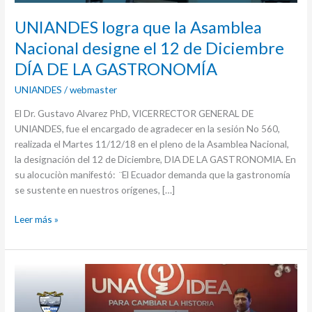
de
UNIANDES logra que la Asamblea
Diciembre
DÍA
Nacional designe el 12 de Diciembre
DE
DÍA DE LA GASTRONOMÍA
LA
GASTRONOMÍA
UNIANDES
/
webmaster
El Dr. Gustavo Alvarez PhD, VICERRECTOR GENERAL DE
UNIANDES, fue el encargado de agradecer en la sesión No 560,
realizada el Martes 11/12/18 en el pleno de la Asamblea Nacional,
la designación del 12 de Diciembre, DIA DE LA GASTRONOMIA. En
su alocuciòn manifestó: ¨El Ecuador demanda que la gastronomía
se sustente en nuestros orígenes, […]
Leer más »
UNIANDES
Ibarra
Gana