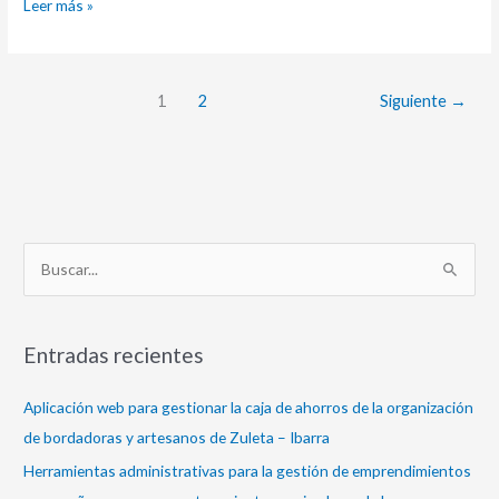
Leer más »
1
2
Siguiente
→
B
u
s
Entradas recientes
c
a
Aplicación web para gestionar la caja de ahorros de la organización
r
de bordadoras y artesanos de Zuleta – Ibarra
p
Herramientas administrativas para la gestión de emprendimientos
o