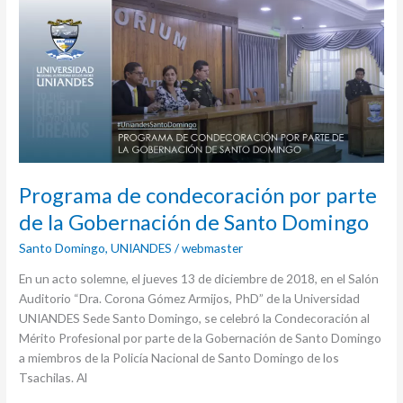
de
condecoración
por
parte
de
la
Gobernación
de
Santo
Programa de condecoración por parte
Domingo
de la Gobernación de Santo Domingo
Santo Domingo
,
UNIANDES
/
webmaster
En un acto solemne, el jueves 13 de diciembre de 2018, en el Salón
Auditorio “Dra. Corona Gómez Armijos, PhD” de la Universidad
UNIANDES Sede Santo Domingo, se celebró la Condecoración al
Mérito Profesional por parte de la Gobernación de Santo Domingo
a miembros de la Policía Nacional de Santo Domingo de los
Tsachilas. Al