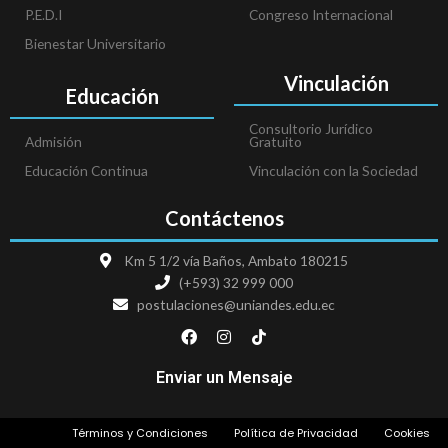
P.E.D.I
Congreso Internacional
Bienestar Universitario
Vinculación
Educación
Consultorio Jurídico
Admisión
Gratuito
Educación Continua
Vinculación con la Sociedad
Contáctenos
Km 5 1/2 vía Baños, Ambato 180215
(+593) 32 999 000
postulaciones@uniandes.edu.ec
F
I
T
a
n
i
c
s
k
e
t
t
Enviar un Mensaje
b
a
o
o
g
k
o
r
Términos y Condiciones
Política de Privacidad
Cookies
k
a