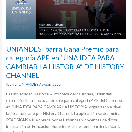
Premio
para
categoría
APP
en
“UNA
IDEA
UNIANDES Ibarra Gana Premio para
PARA
CAMBIAR
categoría APP en “UNA IDEA PARA
LA
CAMBIAR LA HISTORIA” DE HISTORY
HISTORIA”
DE
CHANNEL
HISTORY
Ibarra
,
UNIANDES
/
webmaster
CHANNEL
La Universidad Regional Autònoma de los Andes, Uniandes
extensión Ibarra obtuvo premio para categoría APP del Concurso
en “UNA IDEA PARA CAMBIAR LA HISTORIA” organizado a nivel
latinoamericano por History Channel. La aplicación se denomina
READSIGNS y fue creada por estudiantes y docentes de dicha
institución de Educaciòn Superior y tiene como particularidad la