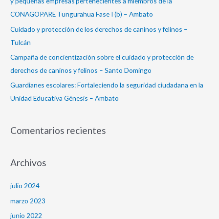
y pequeñas empresas pertenecientes a miembros de la
r
CONAGOPARE Tungurahua Fase I (b) – Ambato
:
Cuidado y protección de los derechos de caninos y felinos –
Tulcán
Campaña de concientización sobre el cuidado y protección de
derechos de caninos y felinos – Santo Domingo
Guardianes escolares: Fortaleciendo la seguridad ciudadana en la
Unidad Educativa Génesis – Ambato
Comentarios recientes
Archivos
julio 2024
marzo 2023
junio 2022