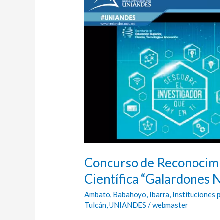
de
Reconocimiento
a
la
Investigación
Científica
“Galardones
Nacionales”
Concurso de Reconocimie
Científica “Galardones 
Ambato
,
Babahoyo
,
Ibarra
,
Instituciones 
Tulcán
,
UNIANDES
/
webmaster