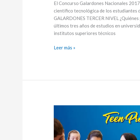
El Concurso Galardones Nacionales 2017 – 
científico tecnológica de los estudiantes 
GALARDONES TERCER NIVEL ¿Quiénes pued
últimos tres años de estudios en universid
institutos superiores técnicos
Leer más »
CTT
Languaje
Center
de
UNIANDES