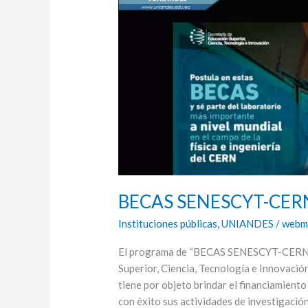
CERN/CMS
BECAS SENESCYT-CER
Instituciones públicas
,
UNIANDES
/
webm
El programa de “BECAS SENESCYT-CERN/C
Superior, Ciencia, Tecnología e Innovaci
tiene por objeto brindar el financiamient
con éxito sus actividades de investigaci