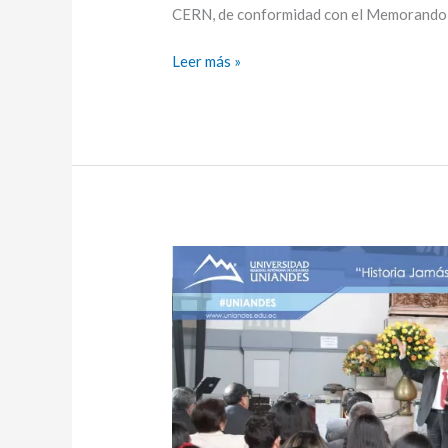
CERN, de conformidad con el Memorando 
Leer más »
Dr.
Jorge
Ortiz,
presentó
sus
libros
la
“Historia