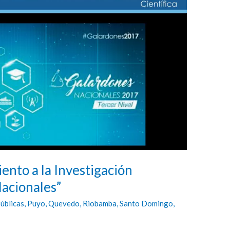
nto a la Investigación
Nacionales”
públicas
,
Puyo
,
Quevedo
,
Riobamba
,
Santo Domingo
,