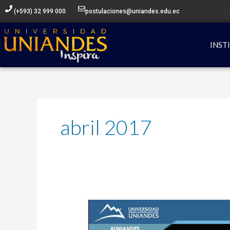
Ir
(+593) 32 999 000
postulaciones@uniandes.edu.ec
al
contenido
INST
abril 2017
BECAS
SENESCYT-