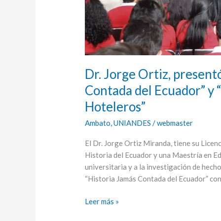
Jamás
Contada
del
Ecuador”
y
“Recursos
Dr. Jorge Ortiz, presentó
Turísticos
y
Contada del Ecuador” y 
Hoteleros”
Hoteleros”
Ambato
,
UNIANDES
/
webmaster
El Dr. Jorge Ortiz Miranda, tiene su Lice
Historia del Ecuador y una Maestría en Ed
universitaria y a la investigación de hecho
“Historia Jamás Contada del Ecuador” con
Leer más »