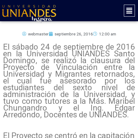
Ir
Mai
al
Men
contenido
webmaster
septiembre 26, 2016
12:00 am
El sábado 24 de septiembre de 2016
en la Universidad UNIANDES Santo
Domingo, se realizó la clausura del
Proyecto de Vinculación entre la
Universidad y Migrantes retornados,
el cual fue asesorado por los
estudiantes del sexto nivel de
administración de la Universidad, y
tuvo como tutores a la Más. Maribel
Chungandro y el Ing. Edgar
Arredondo, Docentes de UNIANDES.
El Proyecto se centró en la capitación