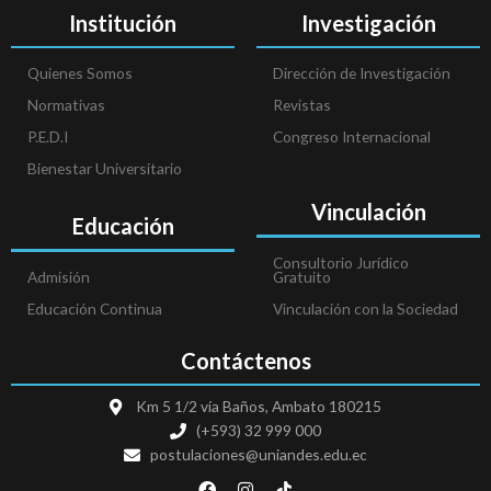
Institución
Investigación
Quienes Somos
Dirección de Investigación
Normativas
Revistas
P.E.D.I
Congreso Internacional
Bienestar Universitario
Vinculación
Educación
Consultorio Jurídico
Admisión
Gratuito
Educación Continua
Vinculación con la Sociedad
Contáctenos
Km 5 1/2 vía Baños, Ambato 180215
(+593) 32 999 000
postulaciones@uniandes.edu.ec
F
I
T