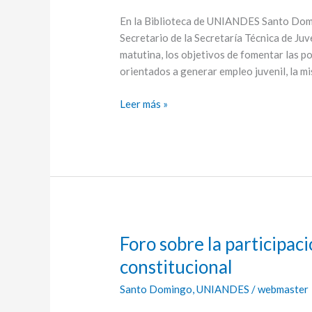
políticas
públicas
En la Biblioteca de UNIANDES Santo Doming
Secretario de la Secretaría Técnica de Juv
matutina, los objetivos de fomentar las p
orientados a generar empleo juvenil, la 
Leer más »
Foro sobre la participa
Foro
sobre
constitucional
la
Santo Domingo
,
UNIANDES
/
webmaster
participación
ciudadana