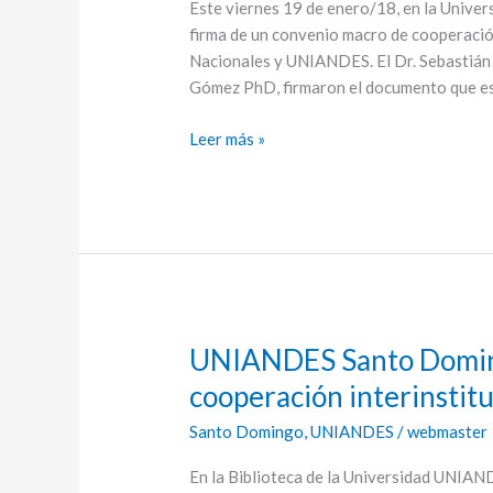
Este viernes 19 de enero/18, en la Univer
cooperación
firma de un convenio macro de cooperación
UNIANDES
Nacionales y UNIANDES. El Dr. Sebastián 
–
Gómez PhD, firmaron el documento que es
IAEN
Leer más »
UNIANDES Santo Domin
UNIANDES
Santo
cooperación interinstit
Domingo
Santo Domingo
,
UNIANDES
/
webmaster
renueva
convenio
En la Biblioteca de la Universidad UNIA
de