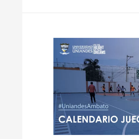
Calendario
juegos
internos
UNIANDES
2018