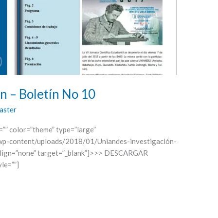
 – Boletín No 10
aster
e=”” color=”theme” type=”large”
wp-content/uploads/2018/01/Uniandes-investigación-
 align=”none” target=”_blank”]>>> DESCARGAR
le=””]