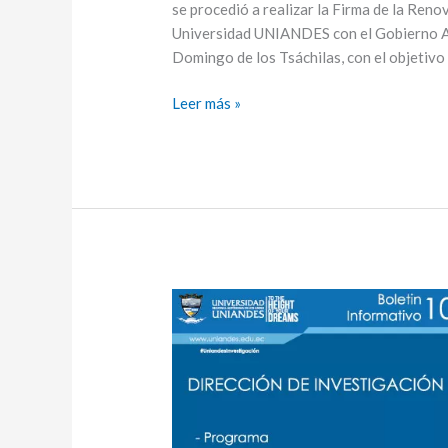
se procedió a realizar la Firma de la Ren
cooperación
Universidad UNIANDES con el Gobierno A
interinstitucional
Domingo de los Tsáchilas, con el objetivo 
Leer más »
UNIANDES
Investigación
–
Boletín
No
10