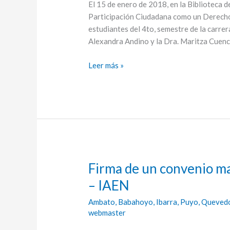
El 15 de enero de 2018, en la Biblioteca
como
Participación Ciudadana como un Derecho 
un
estudiantes del 4to, semestre de la carrer
derecho
Alexandra Andino y la Dra. Maritza Cuen
constitucional
Leer más »
Firma de un convenio 
Firma
de
– IAEN
un
Ambato
,
Babahoyo
,
Ibarra
,
Puyo
,
Queved
convenio
webmaster
macro
de