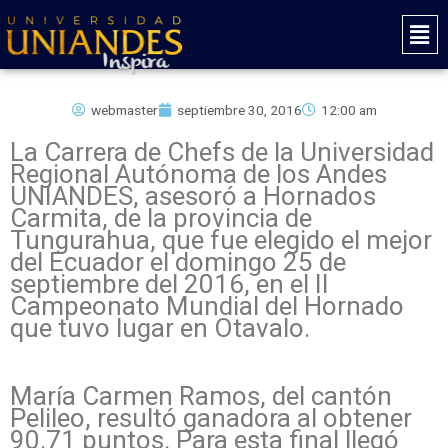
Ir
Mai
al
Men
contenido
webmaster
septiembre 30, 2016
12:00 am
La Carrera de Chefs de la Universidad
Regional Autónoma de los Andes
UNIANDES, asesoró a Hornados
Carmita, de la provincia de
Tungurahua, que fue elegido el mejor
del Ecuador el domingo 25 de
septiembre del 2016, en el II
Campeonato Mundial del Hornado
que tuvo lugar en Otavalo.
María Carmen Ramos, del cantón
Pelileo, resultó ganadora al obtener
90.71 puntos. Para esta final llegó