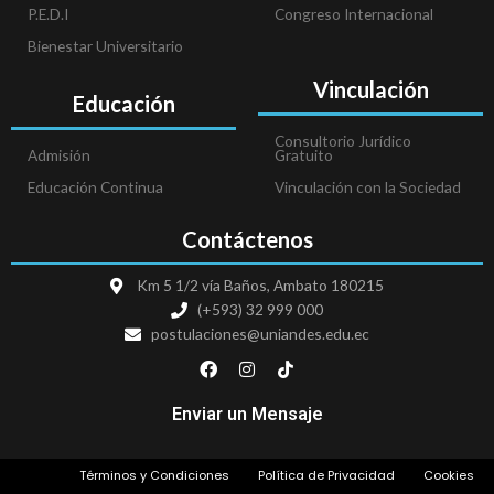
P.E.D.I
Congreso Internacional
Bienestar Universitario
Vinculación
Educación
Consultorio Jurídico
Admisión
Gratuito
Educación Continua
Vinculación con la Sociedad
Contáctenos
Km 5 1/2 vía Baños, Ambato 180215
(+593) 32 999 000
postulaciones@uniandes.edu.ec
F
I
T
a
n
i
c
s
k
e
t
t
Enviar un Mensaje
b
a
o
o
g
k
o
r
Términos y Condiciones
Política de Privacidad
Cookies
k
a