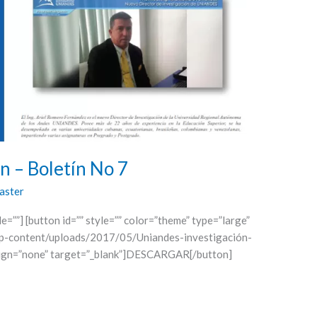
 – Boletín No 7
aster
le=””] [button id=”” style=”” color=”theme” type=”large”
wp-content/uploads/2017/05/Uniandes-investigación-
align=”none” target=”_blank”]DESCARGAR[/button]