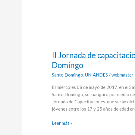
II Jornada de capacita
II
Jornada
Domingo
de
Santo Domingo
,
UNIANDES
/
webmaster
capacitaciones
en
El miércoles 08 de mayo de 2017, en el S
UNIANDES
Santo Domingo, se inauguró por medio de 
Santo
Jornada de Capacitaciones, que serán d
Domingo
jóvenes entre los 17 y 25 años de edad en
Leer más »