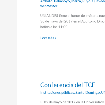
Ambato
,
Babahoyo
,
Ibarra
,
Puyo
,
Queved
webmaster
UNIANDES tiene el honor de invitar a 
30 de mayo del 2017 en el Auditorio Dr
baños a las 11:00.
Leer más »
Conferencia del TCE
Conferencia
del
Instituciones públicas
,
Santo Domingo
,
U
TCE
El 02 de mayo de 2017 en la Universidad