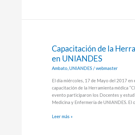
Capacitación de la Her
Capacitación
de
en UNIANDES
la
Ambato
,
UNIANDES
/
webmaster
Herramienta
médica
El día miércoles, 17 de Mayo del 2017 en e
“CLINICALKEY”
capacitación de la Herramienta médica 
en
evento participaron los Docentes y estud
UNIANDES
Medicina y Enfermería de UNIANDES. El o
Leer más »