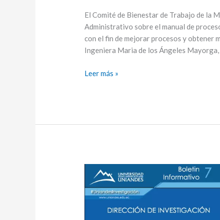
personal
Docente
El Comité de Bienestar de Trabajo de la M
y
Administrativo sobre el manual de proceso
Administrativo
con el fin de mejorar procesos y obtener 
Ingeniera Maria de los Ángeles Mayorga, 
Leer más »
UNIANDES
Investigación
–
Boletín
No