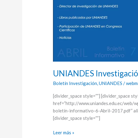
7
UNIANDES Investigación
Boletín Investigación
,
UNIANDES
/
webm
[divider_space style=””] [divider_space sty
href=”http://www.uniandes.edu.ec/web/
boletín-informativo-6-Abril-2017.pdf” 
[divider_space style=””]
Leer más »