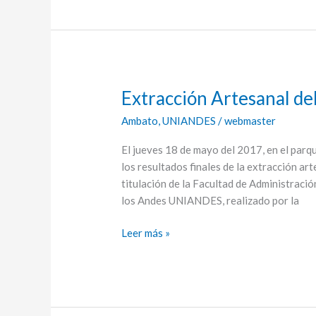
Extracción Artesanal d
Extracción
Artesanal
Ambato
,
UNIANDES
/
webmaster
del
Aceite
El jueves 18 de mayo del 2017, en el parqu
de
los resultados finales de la extracción art
Oliva
titulación de la Facultad de Administrac
en
los Andes UNIANDES, realizado por la
UNIANDES
Leer más »