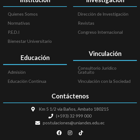
Quienes Somos
Dirección de Investigación
Normativas
Revistas
P.E.D.I
Congreso Internacional
Bienestar Universitario
Vinculación
Educación
Consultorio Jurídico
Admisión
Gratuito
Educación Continua
Vinculación con la Sociedad
Contáctenos
Km 5 1/2 vía Baños, Ambato 180215
(+593) 32 999 000
postulaciones@uniandes.edu.ec
F
I
T
a
n
i
c
s
k