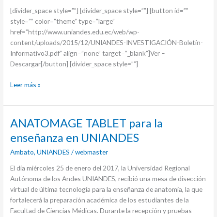
[divider_space style=””] [divider_space style=””] [button id=””
style=”” color=”theme” type=”large”
href=”http://www.uniandes.edu.ec/web/wp-
content/uploads/2015/12/UNIANDES-INVESTIGACIÓN-Boletín-
Informativo3.pdf” align=”none” target=”_blank”]Ver –
Descargar[/button] [divider_space style=””]
Leer más »
ANATOMAGE
ANATOMAGE TABLET para la
TABLET
enseñanza en UNIANDES
para
Ambato
,
UNIANDES
/
webmaster
la
enseñanza
El día miércoles 25 de enero del 2017, la Universidad Regional
en
Autónoma de los Andes UNIANDES, recibió una mesa de disección
UNIANDES
virtual de última tecnología para la enseñanza de anatomía, la que
fortalecerá la preparación académica de los estudiantes de la
Facultad de Ciencias Médicas. Durante la recepción y pruebas