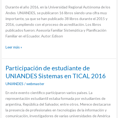
Durante el año 2016, en la Universidad Regional Autónoma de los
Andes UNIANDES, se publicaron 16 libros siendo una cifra muy
importante, ya que se han publicado 38 libros durante el 2015 y
2016, cumpliendo con el proceso de acreditación. Los libros
publicados fueron: Asesoría Familiar Sistemática y Planificación
Familiar en el Ecuador. Autor: Edison
Leer más »
Participación
Participación de estudiante de
de
UNIANDES Sistemas en TICAL 2016
estudiante
UNIANDES
/
webmaster
de
UNIANDES
En este evento científico participaron varios países. La
Sistemas
representación estudiantil estaba formada por estudiantes de
en
argentina, República del Salvador, entre otros. Merece destacarse
TICAL
la presencia de profesionales en tecnologías de la información y
2016
comunicación, investigadores de varias universidades de América