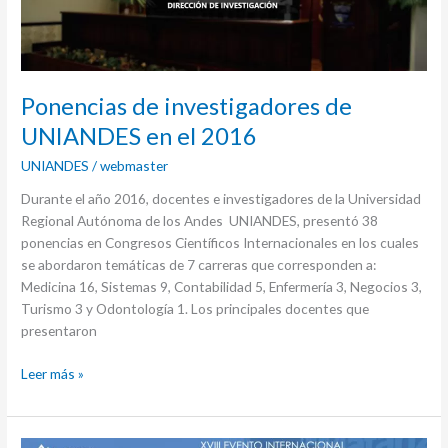
el
2016
Ponencias de investigadores de
UNIANDES en el 2016
UNIANDES
/
webmaster
Durante el año 2016, docentes e investigadores de la Universidad
Regional Autónoma de los Andes UNIANDES, presentó 38
ponencias en Congresos Científicos Internacionales en los cuales
se abordaron temáticas de 7 carreras que corresponden a:
Medicina 16, Sistemas 9, Contabilidad 5, Enfermería 3, Negocios 3,
Turismo 3 y Odontología 1. Los principales docentes que
presentaron
Leer más »
XVIII