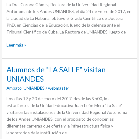
La Dra. Corona Gómez, Rectora de la Universidad Regional
Autónoma de los Andes UNIANDES, el día 24 de Enero de 2017, en
la ciudad de La Habana, obtuvo el Grado Científico de Doctora
PhD. en Ciencias de la Educación, luego de la defensa ante el
Tribunal Científico de Cuba. La Rectora de UNIANDES, luego de
Leer más »
Alumnos
Alumnos de “LA SALLE” visitan
de
UNIANDES
“LA
Ambato
,
UNIANDES
/
webmaster
SALLE”
visitan
Los días 19 y 20 de enero del 2017, desde las 9h00, los
UNIANDES
estudiantes de la Unidad Educativa Juan León Mera “La Salle”
visitaron las instalaciones de la Universidad Regional Autónoma
de los Andes UNIANDES, con el propósito de conocer las
diferentes carreras que oferta y la infraestructura física y
laboratorios de la institución de