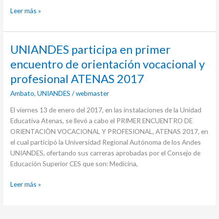
Leer más »
UNIANDES
UNIANDES participa en primer
participa
encuentro de orientación vocacional y
en
profesional ATENAS 2017
primer
encuentro
Ambato
,
UNIANDES
/
webmaster
de
El viernes 13 de enero del 2017, en las instalaciones de la Unidad
orientación
Educativa Atenas, se llevó a cabo el PRIMER ENCUENTRO DE
vocacional
ORIENTACIÒN VOCACIONAL Y PROFESIONAL, ATENAS 2017, en
y
el cual participó la Universidad Regional Autónoma de los Andes
profesional
UNIANDES, ofertando sus carreras aprobadas por el Consejo de
ATENAS
Educación Superior CES que son: Medicina,
2017
Leer más »