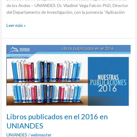
de los Andes – UNIANDES: Dr. Vladimir Vega Falcón PhD, Director
del Departamento de Investigación, con la ponencia “Aplicación
Leer más »
Libros
publicados
en
el
2016
en
UNIANDES
Libros publicados en el 2016 en
UNIANDES
UNIANDES
/
webmaster