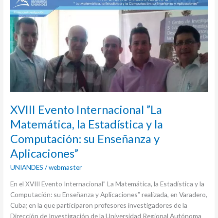
Evento
Internacional
”La
Matemática,
la
Estadística
y
la
Computación:
XVIII Evento Internacional ”La
su
Enseñanza
Matemática, la Estadística y la
y
Computación: su Enseñanza y
Aplicaciones”
Aplicaciones”
UNIANDES
/
webmaster
En el XVIII Evento Internacional” La Matemática, la Estadística y la
Computación: su Enseñanza y Aplicaciones” realizada, en Varadero,
Cuba; en la que participaron profesores investigadores de la
Dirección de Investigación de la Universidad Regional Autónoma