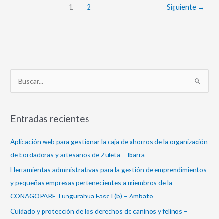
1
2
Siguiente
→
B
u
s
Entradas recientes
c
a
Aplicación web para gestionar la caja de ahorros de la organización
r
de bordadoras y artesanos de Zuleta – Ibarra
p
Herramientas administrativas para la gestión de emprendimientos
o
y pequeñas empresas pertenecientes a miembros de la
r
CONAGOPARE Tungurahua Fase I (b) – Ambato
:
Cuidado y protección de los derechos de caninos y felinos –