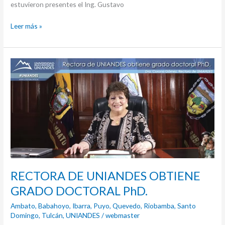
estuvieron presentes el Ing. Gustavo
Leer más »
RECTORA
DE
UNIANDES
OBTIENE
GRADO
DOCTORAL
PhD.
RECTORA DE UNIANDES OBTIENE
GRADO DOCTORAL PhD.
Ambato
,
Babahoyo
,
Ibarra
,
Puyo
,
Quevedo
,
Riobamba
,
Santo
Domingo
,
Tulcán
,
UNIANDES
/
webmaster