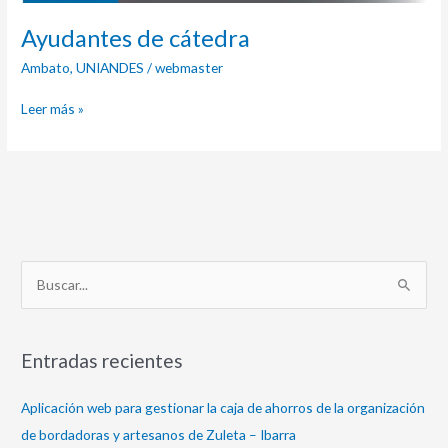
Ayudantes de cátedra
Ambato
,
UNIANDES
/
webmaster
Leer más »
B
u
s
Entradas recientes
c
a
Aplicación web para gestionar la caja de ahorros de la organización
r
de bordadoras y artesanos de Zuleta – Ibarra