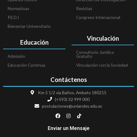
Normativas
Revistas
P.E.D.I
Congreso Internacional
Bienestar Universitario
Vinculación
Educación
Consultorio Jurídico
Admisión
Gratuito
Educación Continua
Vinculación con la Sociedad
Contáctenos
Km 5 1/2 vía Baños, Ambato 180215
(+593) 32 999 000
postulaciones@uniandes.edu.ec
F
I
T
a
n
i
c
s
k
e
t
t
Enviar un Mensaje
b
a
o