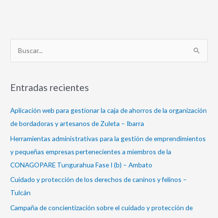
B
u
s
Entradas recientes
c
a
Aplicación web para gestionar la caja de ahorros de la organización
r
de bordadoras y artesanos de Zuleta – Ibarra
p
Herramientas administrativas para la gestión de emprendimientos
o
y pequeñas empresas pertenecientes a miembros de la
r
CONAGOPARE Tungurahua Fase I (b) – Ambato
:
Cuidado y protección de los derechos de caninos y felinos –
Tulcán
Campaña de concientización sobre el cuidado y protección de