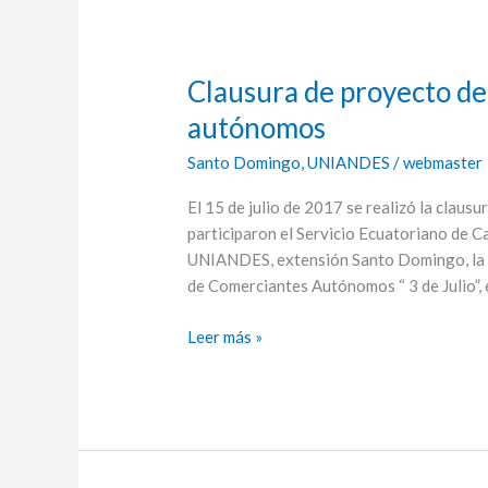
Clausura de proyecto de
Clausura
de
autónomos
proyecto
Santo Domingo
,
UNIANDES
/
webmaster
de
capacitación
El 15 de julio de 2017 se realizó la clausu
a
participaron el Servicio Ecuatoriano de C
comerciantes
UNIANDES, extensión Santo Domingo, la 
autónomos
de Comerciantes Autónomos “ 3 de Julio”, e
Leer más »