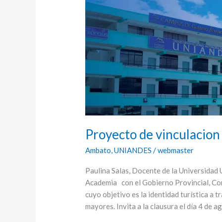
UNIANDES
FDE
Proyecto de vinculaci
Ambato
,
UNIANDES
/
webmaster
Paulina Salas, Docente de la Universidad 
Academia con el Gobierno Provincial, Co
cuyo objetivo es la identidad turística a t
mayores. Invita a la clausura el día 4 de 