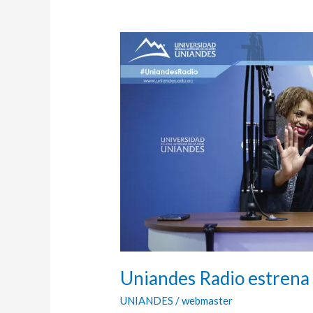
Uniandes
Radio
estrena
prograna
“Aqui
crecemos
todos”
Uniandes Radio estrena
UNIANDES
/
webmaster