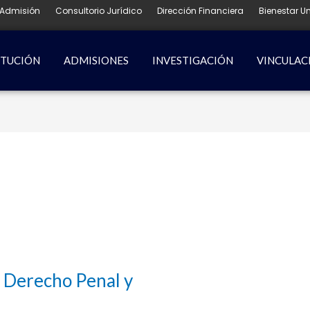
Admisión
Consultorio Jurídico
Dirección Financiera
Bienestar Un
ITUCIÓN
ADMISIONES
INVESTIGACIÓN
VINCULAC
e Derecho Penal y