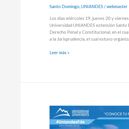
Nacional
Santo Domingo
,
UNIANDES
/
webmaster
de
Derecho
Los días miércoles 19, jueves 20 y viernes
Penal
Universidad UNIANDES extensión Santo Do
y
Derecho Penal y Constitucional, en el cua
Constitucional
a la Jurisprudencia, el cual estuvo organi
Leer más »
Proyecto
de
vinculacion