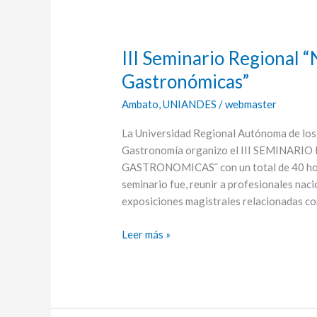
III Seminario Regional 
III
Seminario
Gastronómicas”
Regional
Ambato
,
UNIANDES
/
webmaster
“Nuevas
Tendencias
La Universidad Regional Autónoma de los
Turísticas
Gastronomía organizo el III SEMINAR
y
GASTRONOMICAS¨ con un total de 40 horas
Gastronómicas”
seminario fue, reunir a profesionales nac
exposiciones magistrales relacionadas co
Leer más »