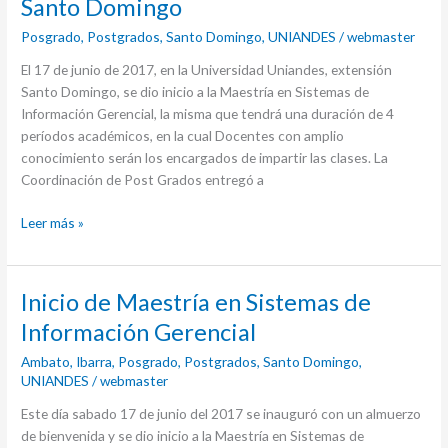
Santo Domingo
Maestría
Posgrado
,
Postgrados
,
Santo Domingo
,
UNIANDES
/
webmaster
en
UNIANDES
El 17 de junio de 2017, en la Universidad Uniandes, extensión
Santo
Santo Domingo, se dio inicio a la Maestría en Sistemas de
Domingo
Información Gerencial, la misma que tendrá una duración de 4
períodos académicos, en la cual Docentes con amplio
conocimiento serán los encargados de impartir las clases. La
Coordinación de Post Grados entregó a
Leer más »
Inicio
Inicio de Maestría en Sistemas de
de
Información Gerencial
Maestría
Ambato
,
Ibarra
,
Posgrado
,
Postgrados
,
Santo Domingo
,
en
UNIANDES
/
webmaster
Sistemas
de
Este día sabado 17 de junio del 2017 se inauguró con un almuerzo
Información
de bienvenida y se dio inicio a la Maestría en Sistemas de