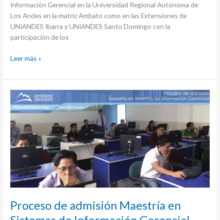
Gerencial
Información Gerencial en la Universidad Regional Autónoma de
Los Andes en la matriz Ambato como en las Extensiones de
UNIANDES Ibarra y UNIANDES Santo Domingo con la
participación de los
Leer más »
Proceso
de
admisión
Maestría
en
Sistemas
de
Información
Gerencial
Proceso de admisión Maestría en
Sistemas de Información Gerencial