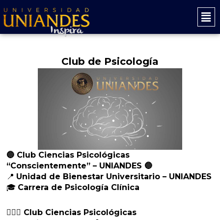
Ir
Mai
al
Men
contenido
Club de Psicología
🔵 Club Ciencias Psicológicas
“Conscientemente” – UNIANDES 🔵
📍
Unidad de Bienestar Universitario – UNIANDES
🎓
Carrera de Psicología Clínica
👩🏻‍⚕️ Club Ciencias Psicológicas