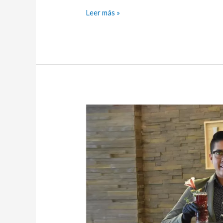
Leer más »
Estudiante
de
UNIANDES
el
MEJOR
BARTENDER
DE
ECUADOR