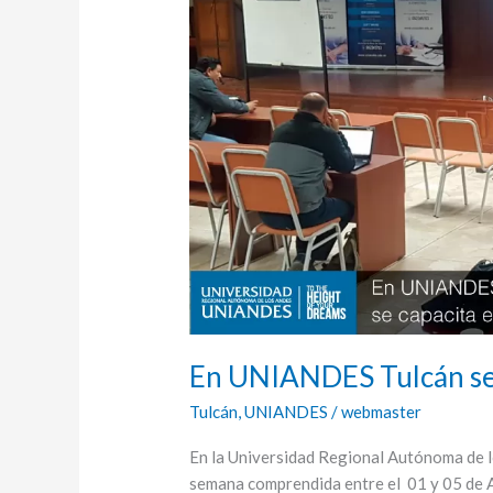
Tulcán
se
capacita
el
personal
docente
En UNIANDES Tulcán se 
Tulcán
,
UNIANDES
/
webmaster
En la Universidad Regional Autónoma de l
semana comprendida entre el 01 y 05 de Ab