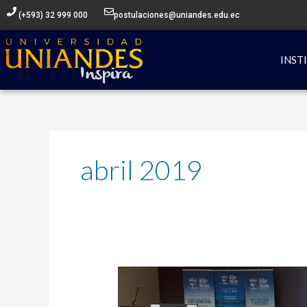
Ir
(+593) 32 999 000
postulaciones@uniandes.edu.ec
al
contenido
INST
abril 2019
En
UNIANDES