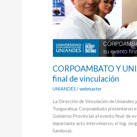
de
vinculación
CORPOAMBATO Y UNIAN
final de vinculación
UNIANDES
/
webmaster
La Dirección de Vinculación de Uniandes y
Tungurahua, Corpoambato presentaron el V
Gobierno Provincial, el evento final d
importante acto intervinieron, el Ing. Jo
Sandoval,