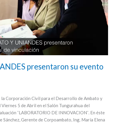
DES presentaron su evento
 la Corporación Civil para el Desarrollo de Ambato y
iernes 5 de Abril en el Salón Tungurahua del
e evaluación ¨LABORATORIO DE INNOVACION¨. En éste
rge Sánchez, Gerente de Corpoambato, Ing. María Elena