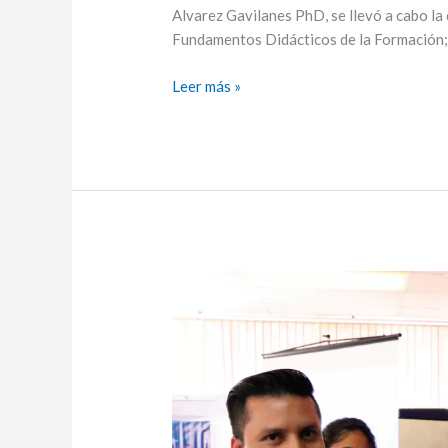
Alvarez Gavilanes PhD, se llevó a cabo la 
Fundamentos Didácticos de la Formación; 
Leer más »
CORPOAMBATO
Y
UNIANDES
presentaron
su
evento
final