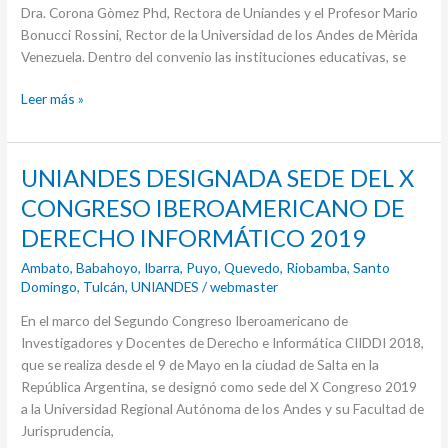
Dra. Corona Gòmez Phd, Rectora de Uniandes y el Profesor Mario
Los
Bonucci Rossini, Rector de la Universidad de los Andes de Mèrida
Andes
Venezuela. Dentro del convenio las instituciones educativas, se
de
Venezuela
Leer más »
UNIANDES
UNIANDES DESIGNADA SEDE DEL X
DESIGNADA
CONGRESO IBEROAMERICANO DE
SEDE
DERECHO INFORMÁTICO 2019
DEL
X
Ambato
,
Babahoyo
,
Ibarra
,
Puyo
,
Quevedo
,
Riobamba
,
Santo
CONGRESO
Domingo
,
Tulcán
,
UNIANDES
/
webmaster
IBEROAMERICANO
En el marco del Segundo Congreso Iberoamericano de
DE
Investigadores y Docentes de Derecho e Informática CIIDDI 2018,
DERECHO
que se realiza desde el 9 de Mayo en la ciudad de Salta en la
INFORMÁTICO
República Argentina, se designó como sede del X Congreso 2019
2019
a la Universidad Regional Autónoma de los Andes y su Facultad de
Jurisprudencia,