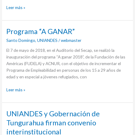
Leer más »
Programa
Programa “A GANAR”
“A
Santo Domingo
,
UNIANDES
/
webmaster
GANAR”
El 7 de mayo de 2018, en el Auditorio del Secap, se realizó la
inauguración del programa “A ganar 2018”, de la Fundación de las
Américas (FUDELA) y ACNUR, con el objetivo de incrementar el
Programa de Empleabilidad en personas de los 15 a 29 años de
edad y en especial a jóvenes refugiados, con
Leer más »
UNIANDES
UNIANDES y Gobernación de
y
Tungurahua firman convenio
Gobernación
interinstitucional
de