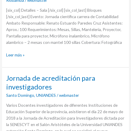
Riobamba
/
webmaster
[six_col] Detalles – Sala [/six_col] [six_col_last] Bloques
[/six_col_last] Evento: Jornada científica carrera de Contabilidad
Ambato Responsable: Renato Estuardo Paredes Cruz Asistentes:
Aprox.: 100 Requerimientos: Mesas, Sillas, Mantelería, Proyector,
Pantalla para proyector, Micrófono inalambrico, Micrófono
alambrico – 2 mesas con mantel 100 sillas Cobertura: Fotográfica
Leer más »
Jornada
Jornada de acreditación para
de
investigadores
acreditación
Santo Domingo
,
UNIANDES
/
webmaster
para
investigadores
Varios Docentes investigadores de diferentes Instituciones de
Educación Superior de la provincia, asistieron el día 22 de mayo de
2018 a la Jornada de Acreditación para Investigadores dictada por
la SENESCYT en el Salón Aristóteles de la Universidad UNIANDES
extensión Santo Domingo, en la cual se socializó el nuevo