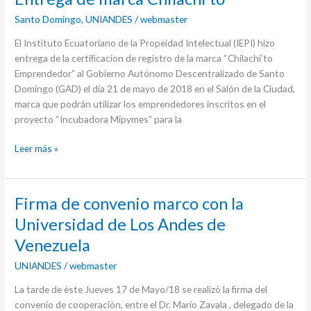
de
Santo Domingo
,
UNIANDES
/
webmaster
marca
Chilachi’to
El Instituto Ecuatoriano de la Propeidad Intelectual (IEPI) hizo
entrega de la certiﬁcacion de registro de la marca “Chilachi’to
Emprendedor” al Gobierno Autónomo Descentralizado de Santo
Domingo (GAD) el día 21 de mayo de 2018 en el Salón de la Ciudad,
marca que podrán utilizar los emprendedores inscritos en el
proyecto “Incubadora Mipymes” para la
Leer más »
Firma
Firma de convenio marco con la
de
Universidad de Los Andes de
convenio
Venezuela
marco
con
UNIANDES
/
webmaster
la
La tarde de èste Jueves 17 de Mayo/18 se realizò la firma del
Universidad
convenio de cooperaciòn, entre el Dr. Mario Zavala , delegado de la
de