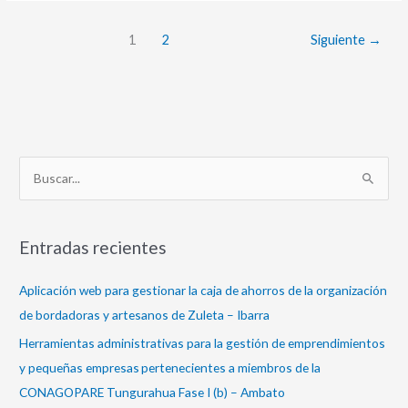
1
2
Siguiente
→
B
u
s
Entradas recientes
c
a
Aplicación web para gestionar la caja de ahorros de la organización
r
de bordadoras y artesanos de Zuleta – Ibarra
p
Herramientas administrativas para la gestión de emprendimientos
o
y pequeñas empresas pertenecientes a miembros de la
r
CONAGOPARE Tungurahua Fase I (b) – Ambato
: