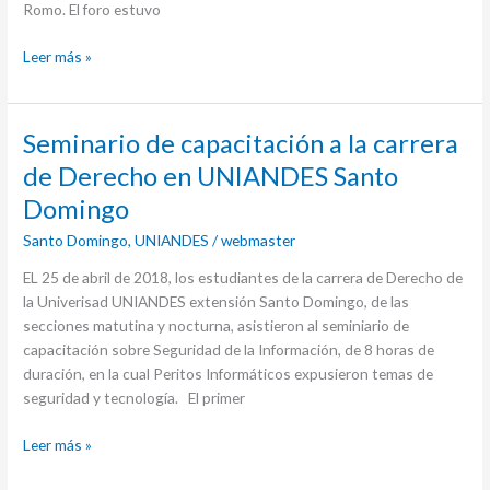
Romo. El foro estuvo
Leer más »
Seminario
Seminario de capacitación a la carrera
de
de Derecho en UNIANDES Santo
capacitación
Domingo
a
la
Santo Domingo
,
UNIANDES
/
webmaster
carrera
EL 25 de abril de 2018, los estudiantes de la carrera de Derecho de
de
la Univerisad UNIANDES extensión Santo Domingo, de las
Derecho
secciones matutina y nocturna, asistieron al seminiario de
en
capacitación sobre Seguridad de la Información, de 8 horas de
UNIANDES
duración, en la cual Peritos Informáticos expusieron temas de
Santo
seguridad y tecnología. El primer
Domingo
Leer más »