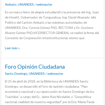
Tungurahua
Ambato
,
UNIANDES
/
webmaster
firman
En un marco lleno de alegría estudiantil y la presencia del Ing. Juan
convenio
de Howitt, Gobernador de Tungurahua, Ing. David Alvarado Jefe
interinstitucional
Político del Cantón Ambato y las máximas autoridades de
UNIANDES, Dra. Corona Gómez PhD, RECTORA y Dr. Gustavo
Alvarez Gómez PhD,VICERRECTOR GENERAL se realizó la firma del
Convenio de Cooperación Interinstitucional, mismo que
Leer más »
Foro
Foro Opinión Ciudadana
Opinión
Santo Domingo
,
UNIANDES
/
webmaster
Ciudadana
El 25 de abril de 2018, en la Biblioteca de UNIANDES Santo
Domingo, se desarrolló el Foro de opinión ciudadana “Plan
económico nacional y su repercusión en Santo Domingo de los
Tsáchilas” a cargo del Ec. Jaime Ruiz Nicolalde, y ”Geopolítica
nacional, realidad de nuestra seguridad” por la Dra. María Paula