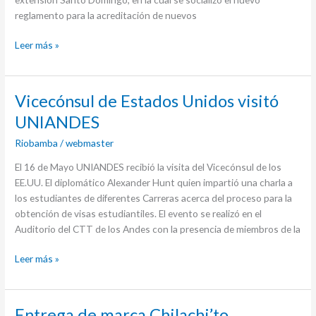
reglamento para la acreditación de nuevos
Leer más »
Vicecónsul
Vicecónsul de Estados Unidos visitó
de
UNIANDES
Estados
Riobamba
/
webmaster
Unidos
visitó
El 16 de Mayo UNIANDES recibió la visita del Vicecónsul de los
UNIANDES
EE.UU. El diplomático Alexander Hunt quien impartió una charla a
los estudiantes de diferentes Carreras acerca del proceso para la
obtención de visas estudiantiles. El evento se realizó en el
Auditorio del CTT de los Andes con la presencia de miembros de la
Leer más »
Entrega
Entrega de marca Chilachi’to