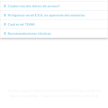
Cuales son mis datos de acceso?
Al ingresar en mi E.V.A. no aparecen mis materias
Cual es mi TEAM
Recomendaciones técnicas
Soporte técnico
Nuestro soporte técnico atenderá sus inquietudes a través del
Balcón de servicios – Departamento de Administración Web