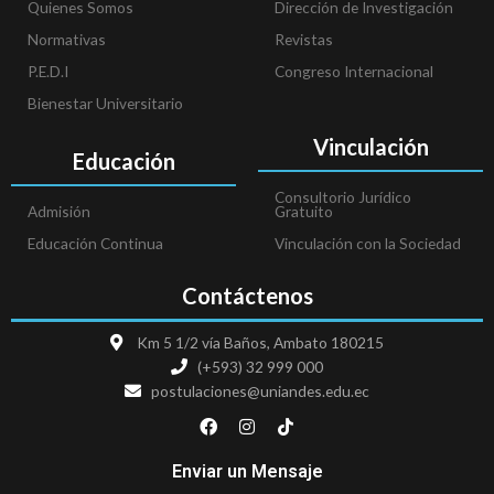
Quienes Somos
Dirección de Investigación
Normativas
Revistas
P.E.D.I
Congreso Internacional
Bienestar Universitario
Vinculación
Educación
Consultorio Jurídico
Admisión
Gratuito
Educación Continua
Vinculación con la Sociedad
Contáctenos
Km 5 1/2 vía Baños, Ambato 180215
(+593) 32 999 000
postulaciones@uniandes.edu.ec
F
I
T
a
n
i
c
s
k
e
t
t
Enviar un Mensaje
b
a
o