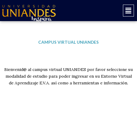
Ir
Mai
al
Men
contenido
CAMPUS VIRTUAL UNIANDES
Bienvenid@ al campus virtual UNIANDES por favor seleccione su
modalidad de estudio para poder ingresar en su Entorno Virtual
de Aprendizaje E.V.A. así como a herramientas e información.
Grado
Campus Virtual UNIANDES Carreras Pregrado