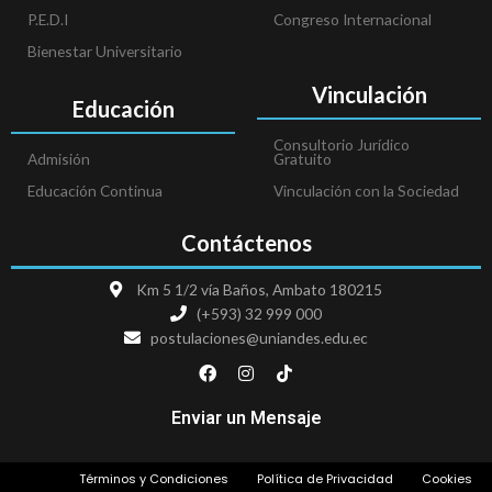
P.E.D.I
Congreso Internacional
Bienestar Universitario
Vinculación
Educación
Consultorio Jurídico
Admisión
Gratuito
Educación Continua
Vinculación con la Sociedad
Contáctenos
Km 5 1/2 vía Baños, Ambato 180215
(+593) 32 999 000
postulaciones@uniandes.edu.ec
F
I
T
a
n
i
c
s
k
e
t
t
Enviar un Mensaje
b
a
o
o
g
k
o
r
Términos y Condiciones
Política de Privacidad
Cookies
k
a