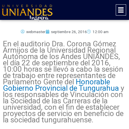
Ir
Mai
al
Men
contenido
webmaster
septiembre 26, 2016
12:00 am
En el auditorio Dra. Corona Gómez
Armijos de la Universidad Regional
Autónoma de los Andes UNIANDES,
el día 22 de septiembre del 2016,
10:00 horas se llevó a cabo la sesión
de trabajo entre representantes de
Parlamento Gente del
Honorable
Gobierno Provincial de Tungurahua
y
los responsables de Vinculación con
la Sociedad de las Carreras de la
universidad, con el fin de establecer
proyectos de servicio en beneficio de
la sociedad tungurahuense.