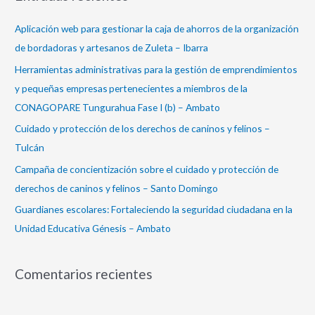
c
a
Aplicación web para gestionar la caja de ahorros de la organización
r
de bordadoras y artesanos de Zuleta – Ibarra
p
Herramientas administrativas para la gestión de emprendimientos
o
y pequeñas empresas pertenecientes a miembros de la
r
CONAGOPARE Tungurahua Fase I (b) – Ambato
:
Cuidado y protección de los derechos de caninos y felinos –
Tulcán
Campaña de concientización sobre el cuidado y protección de
derechos de caninos y felinos – Santo Domingo
Guardianes escolares: Fortaleciendo la seguridad ciudadana en la
Unidad Educativa Génesis – Ambato
Comentarios recientes