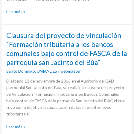
Leer más »
Clausura
Clausura del proyecto de vinculación
del
“Formación tributaria a los bancos
proyecto
comunales bajo control de FASCA de la
de
vinculación
parroquia san Jacinto del Búa”
“Formación
Santo Domingo
,
UNIANDES
/
webmaster
tributaria
a
El sábado 12 de noviembre de 2016 en el Auditorio del GAD
los
parroquial San Jacinto del Búa, se realizó la clausura del proyecto
bancos
de Vinculación “Formación Tributaria a los Bancos Comunales
comunales
bajo control de FASCA de la parroquia San Jacinto del Búa”, el cual
bajo
tuvo como objetivo la capacitación de las diferentes leyes
control
tributarias a
de
FASCA
Leer más »
de