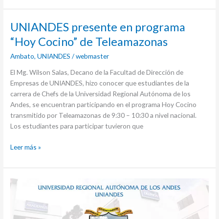
la
parroquia
UNIANDES
UNIANDES presente en programa
san
presente
“Hoy Cocino” de Teleamazonas
Jacinto
en
del
Ambato
,
UNIANDES
/
webmaster
programa
Búa”
“Hoy
El Mg. Wilson Salas, Decano de la Facultad de Dirección de
Cocino”
Empresas de UNIANDES, hizo conocer que estudiantes de la
de
carrera de Chefs de la Universidad Regional Autónoma de los
Teleamazonas
Andes, se encuentran participando en el programa Hoy Cocino
transmitido por Teleamazonas de 9:30 – 10:30 a nivel nacional.
Los estudiantes para participar tuvieron que
Leer más »
Saludamos
a
nuestra
ciudad