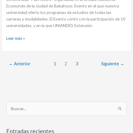
universidades
Ecomundo de la ciudad de Babahoyo. Evento en el que nuestra
“Plan
universidad oferto los programas de estudios de todas las
Futuro”
carreras y modalidades. El Evento contó con la participación de 10
universidades, y en la que UNIANDES Extensión
Leer más »
←
Anterior
1
2
3
Siguiente
→
B
u
s
Entradas recientes