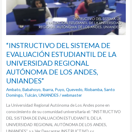
EVALUACIÓN
ESTUDIANTIL
DE
LA
UNIVERSIDAD
REGIONAL
“INSTRUCTIVO DEL SISTEMA DE
AUTÓNOMA
DE
EVALUACIÓN ESTUDIANTIL DE LA
LOS
UNIVERSIDAD REGIONAL
ANDES,
UNIANDES”
AUTÓNOMA DE LOS ANDES,
UNIANDES”
Ambato
,
Babahoyo
,
Ibarra
,
Puyo
,
Quevedo
,
Riobamba
,
Santo
Domingo
,
Tulcán
,
UNIANDES
/
webmaster
La Universidad Regional Autónoma de Los Andes pone en
conocimiento de su comunidad universitaria el: “INSTRUCTIVO
DEL SISTEMA DE EVALUACIÓN ESTUDIANTIL DE LA
UNIVERSIDAD REGIONAL AUTÓNOMA DE LOS ANDES,
UNIANDES” >> Ver Descargar INSTRUCTIVO <<