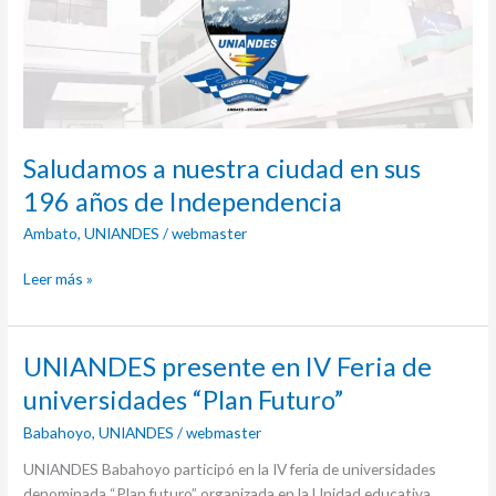
en
sus
196
años
de
Independencia
Saludamos a nuestra ciudad en sus
196 años de Independencia
Ambato
,
UNIANDES
/
webmaster
Leer más »
UNIANDES
UNIANDES presente en IV Feria de
presente
universidades “Plan Futuro”
en
Babahoyo
,
UNIANDES
/
webmaster
IV
Feria
UNIANDES Babahoyo participó en la IV feria de universidades
de
denominada “Plan futuro” organizada en la Unidad educativa