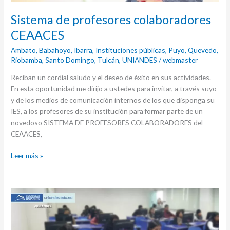
Sistema de profesores colaboradores
CEAACES
Ambato
,
Babahoyo
,
Ibarra
,
Instituciones públicas
,
Puyo
,
Quevedo
,
Riobamba
,
Santo Domingo
,
Tulcán
,
UNIANDES
/
webmaster
Reciban un cordial saludo y el deseo de éxito en sus actividades.
En esta oportunidad me dirijo a ustedes para invitar, a través suyo
y de los medios de comunicación internos de los que disponga su
IES, a los profesores de su institución para formar parte de un
novedoso SISTEMA DE PROFESORES COLABORADORES del
CEAACES,
Leer más »
“INSTRUCTIVO
DEL
SISTEMA
DE