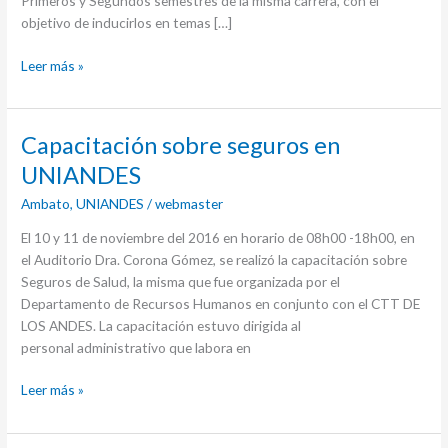
Primeros y Segundos semestres de la misma carrera, con el
objetivo de inducirlos en temas […]
Leer más »
Capacitación
Capacitación sobre seguros en
sobre
UNIANDES
seguros
Ambato
,
UNIANDES
/
webmaster
en
UNIANDES
El 10 y 11 de noviembre del 2016 en horario de 08h00 -18h00, en
el Auditorio Dra. Corona Gómez, se realizó la capacitación sobre
Seguros de Salud, la misma que fue organizada por el
Departamento de Recursos Humanos en conjunto con el CTT DE
LOS ANDES. La capacitación estuvo dirigida al
personal administrativo que labora en
Leer más »