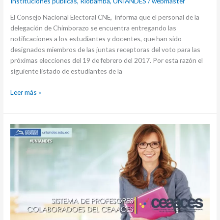
Instituciones públicas
,
Riobamba
,
UNIANDES
/
webmaster
El Consejo Nacional Electoral CNE, informa que el personal de la
delegación de Chimborazo se encuentra entregando las
notificaciones a los estudiantes y docentes, que han sido
designados miembros de las juntas receptoras del voto para las
próximas elecciones del 19 de febrero del 2017. Por esta razón el
siguiente listado de estudiantes de la
Leer más »
Sistema
de
profesores
colaboradores
CEAACES