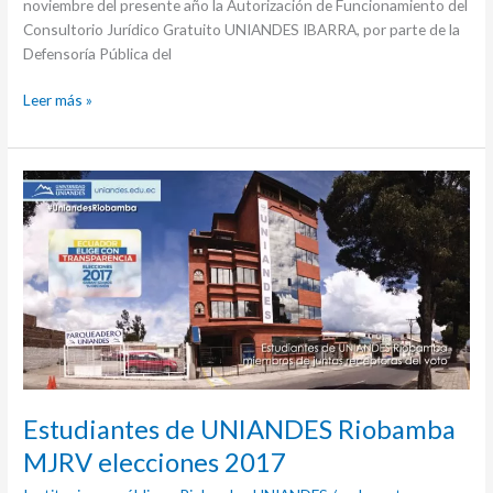
noviembre del presente año la Autorización de Funcionamiento del
Consultorio Jurídico Gratuito UNIANDES IBARRA, por parte de la
Defensoría Pública del
Leer más »
Estudiantes
de
UNIANDES
Riobamba
MJRV
elecciones
2017
Estudiantes de UNIANDES Riobamba
MJRV elecciones 2017