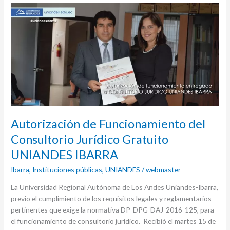
Autorización
de
Funcionamiento
del
Consultorio
Jurídico
Gratuito
UNIANDES
IBARRA
Autorización de Funcionamiento del
Consultorio Jurídico Gratuito
UNIANDES IBARRA
Ibarra
,
Instituciones públicas
,
UNIANDES
/
webmaster
La Universidad Regional Autónoma de Los Andes Uniandes-Ibarra,
previo el cumplimiento de los requisitos legales y reglamentarios
pertinentes que exige la normativa DP-DPG-DAJ-2016-125, para
el funcionamiento de consultorio jurídico. Recibió el martes 15 de