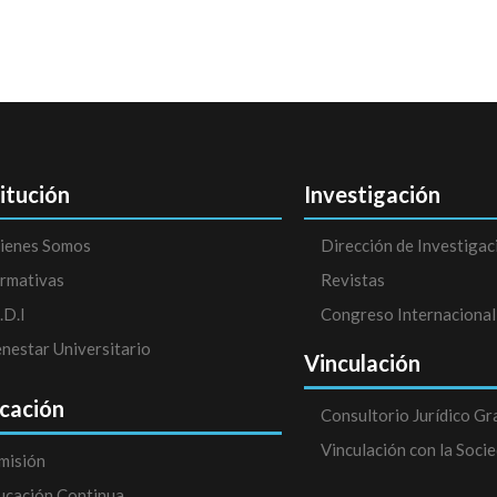
titución
Investigación
ienes Somos
Dirección de Investigac
rmativas
Revistas
.D.I
Congreso Internacional
enestar Universitario
Vinculación
cación
Consultorio Jurídico Gr
Vinculación con la Soci
misión
ucación Continua