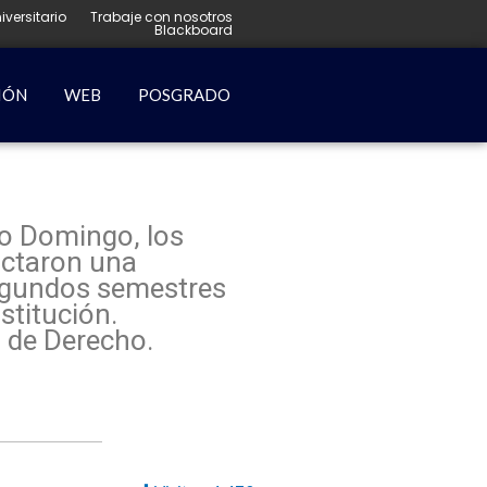
iversitario
Trabaje con nosotros
Blackboard
IÓN
WEB
POSGRADO
to Domingo, los
dictaron una
Segundos semestres
stitución.
a de Derecho.