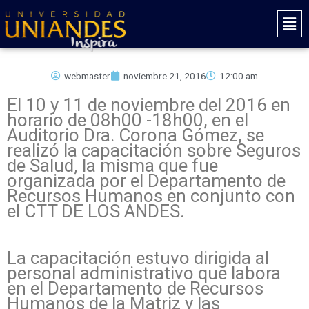
Ir
Mai
al
Men
contenido
webmaster
noviembre 21, 2016
12:00 am
El 10 y 11 de noviembre del 2016 en
horario de 08h00 -18h00, en el
Auditorio Dra. Corona Gómez, se
realizó la capacitación sobre Seguros
de Salud, la misma que fue
organizada por el Departamento de
Recursos Humanos en conjunto con
el CTT DE LOS ANDES.
La capacitación estuvo dirigida al
personal administrativo que labora
en el Departamento de Recursos
Humanos de la Matriz y las