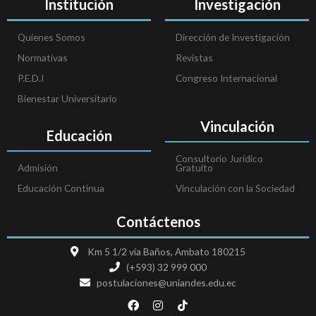
Institución
Investigación
Quienes Somos
Dirección de Investigación
Normativas
Revistas
P.E.D.I
Congreso Internacional
Bienestar Universitario
Vinculación
Educación
Consultorio Jurídico
Admisión
Gratuito
Educación Continua
Vinculación con la Sociedad
Contáctenos
Km 5 1/2 vía Baños, Ambato 180215
(+593) 32 999 000
postulaciones@uniandes.edu.ec
F
I
T
a
n
i