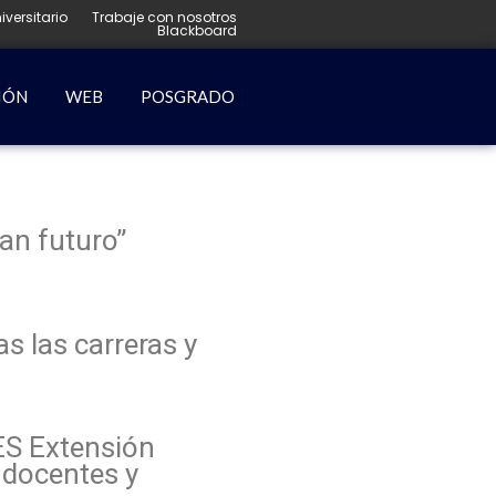
iversitario
Trabaje con nosotros
Blackboard
IÓN
WEB
POSGRADO
an futuro”
s las carreras y
DES Extensión
 docentes y