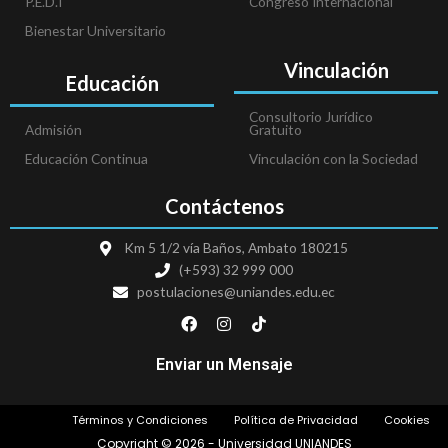
P.E.D.I
Congreso Internacional
Bienestar Universitario
Vinculación
Educación
Consultorio Jurídico
Admisión
Gratuito
Educación Continua
Vinculación con la Sociedad
Contáctenos
Km 5 1/2 vía Baños, Ambato 180215
(+593) 32 999 000
postulaciones@uniandes.edu.ec
F
I
T
a
n
i
c
s
k
e
t
t
Enviar un Mensaje
b
a
o
o
g
k
o
r
Términos y Condiciones
Política de Privacidad
Cookies
k
a
m
Copyright © 2026 - Universidad UNIANDES