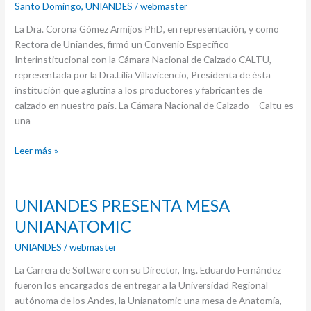
Santo Domingo
,
UNIANDES
/
webmaster
La Dra. Corona Gómez Armijos PhD, en representación, y como
Rectora de Uniandes, firmó un Convenio Específico
Interinstitucional con la Cámara Nacional de Calzado CALTU,
representada por la Dra.Lilia Villavicencio, Presidenta de ésta
institución que aglutina a los productores y fabricantes de
calzado en nuestro país. La Cámara Nacional de Calzado – Caltu es
una
Leer más »
UNIANDES
UNIANDES PRESENTA MESA
PRESENTA
UNIANATOMIC
MESA
UNIANDES
/
webmaster
UNIANATOMIC
La Carrera de Software con su Director, Ing. Eduardo Fernández
fueron los encargados de entregar a la Universidad Regional
autónoma de los Andes, la Unianatomic una mesa de Anatomía,