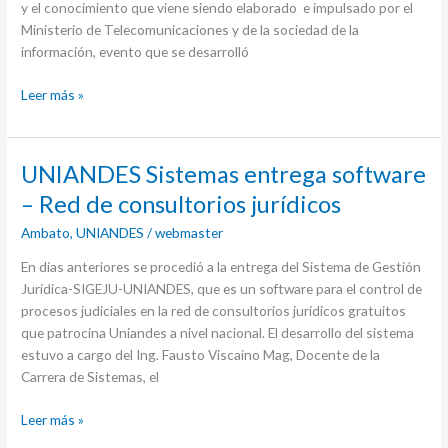
y el conocimiento que viene siendo elaborado e impulsado por el
Ministerio de Telecomunicaciones y de la sociedad de la
información, evento que se desarrolló
Leer más »
UNIANDES
UNIANDES Sistemas entrega software
Sistemas
– Red de consultorios jurídicos
entrega
Ambato
,
UNIANDES
/
webmaster
software
–
En días anteriores se procedió a la entrega del Sistema de Gestión
Red
Jurídica-SIGEJU-UNIANDES, que es un software para el control de
de
procesos judiciales en la red de consultorios jurídicos gratuitos
consultorios
que patrocina Uniandes a nivel nacional. El desarrollo del sistema
jurídicos
estuvo a cargo del Ing. Fausto Viscaino Mag, Docente de la
Carrera de Sistemas, el
Leer más »