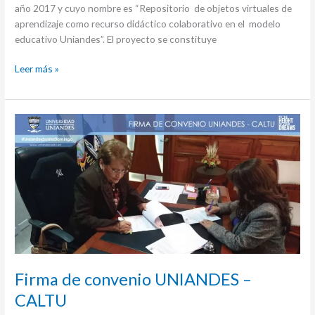
año 2017 y cuyo nombre es “Repositorio de objetos virtuales de
aprendizaje como recurso didáctico colaborativo en el modelo
educativo Uniandes”. El proyecto se constituye
Leer más »
Firma
de
convenio
UNIANDES
–
CALTU
Firma de convenio UNIANDES –
CALTU