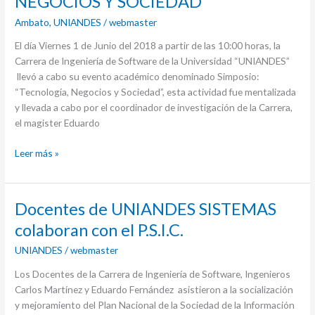
NEGOCIOS Y SOCIEDAD”
NEGOCIOS
Ambato
,
UNIANDES
/
webmaster
Y
SOCIEDAD”
El día Viernes 1 de Junio del 2018 a partir de las 10:00 horas, la
Carrera de Ingeniería de Software de la Universidad “UNIANDES”
llevó a cabo su evento académico denominado Simposio:
“Tecnología, Negocios y Sociedad”, esta actividad fue mentalizada
y llevada a cabo por el coordinador de investigación de la Carrera,
el magister Eduardo
Leer más »
Docentes
Docentes de UNIANDES SISTEMAS
de
colaboran con el P.S.I.C.
UNIANDES
UNIANDES
/
webmaster
SISTEMAS
colaboran
Los Docentes de la Carrera de Ingeniería de Software, Ingenieros
con
Carlos Martínez y Eduardo Fernández asistieron a la socialización
el
y mejoramiento del Plan Nacional de la Sociedad de la Información
P.S.I.C.