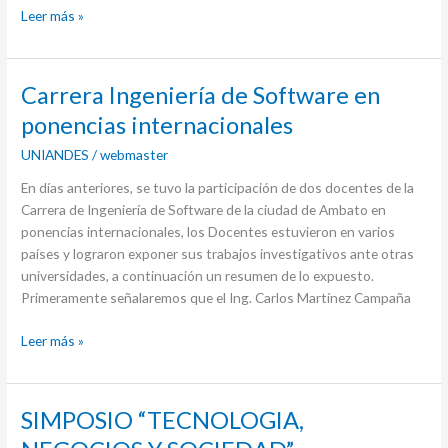
Leer más »
Carrera
Carrera Ingeniería de Software en
Ingeniería
ponencias internacionales
de
UNIANDES
/
webmaster
Software
en
En días anteriores, se tuvo la participación de dos docentes de la
ponencias
Carrera de Ingeniería de Software de la ciudad de Ambato en
internacionales
ponencias internacionales, los Docentes estuvieron en varios
países y lograron exponer sus trabajos investigativos ante otras
universidades, a continuación un resumen de lo expuesto.
Primeramente señalaremos que el Ing. Carlos Martínez Campaña
Leer más »
SIMPOSIO
SIMPOSIO “TECNOLOGIA,
“TECNOLOGIA,