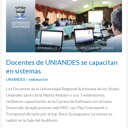
de
UNIANDES
se
capacitan
en
sistemas
Docentes de UNIANDES se capacitan
en sistemas
UNIANDES
/
webmaster
Los Docentes de la Universidad Regional Autónoma de los Andes
Uniandes tanto de la Matriz Ambato y sus 7 extensiones,
recibieron capacitación en la Carrera de Software con el tema
Desarrollo de aplicaciones web MVC con Play Framework y
Postgresol dictado por el Ing. René Quisaguano. La misma se
realizó en la Sala del Auditorio