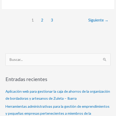
1
2
3
Siguiente
→
B
u
s
Entradas recientes
c
a
Aplicación web para gestionar la caja de ahorros de la organización
r
de bordadoras y artesanos de Zuleta – Ibarra
p
Herramientas administrativas para la gestión de emprendimientos
o
y pequeñas empresas pertenecientes a miembros de la