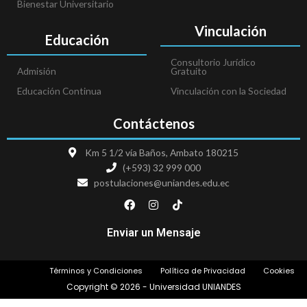
Bienestar Universitario
Vinculación
Educación
Consultorio Jurídico
Admisión
Gratuito
Educación Continua
Vinculación con la Sociedad
Contáctenos
Km 5 1/2 vía Baños, Ambato 180215
(+593) 32 999 000
postulaciones@uniandes.edu.ec
F
I
T
a
n
i
c
s
k
e
t
t
Enviar un Mensaje
b
a
o
o
g
k
o
r
Términos y Condiciones
Política de Privacidad
Cookies
k
a
m
Copyright © 2026 - Universidad UNIANDES