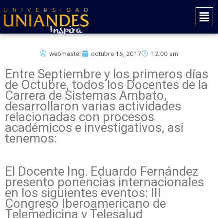
Ir
Mai
al
Men
contenido
webmaster
octubre 16, 2017
12:00 am
Entre Septiembre y los primeros días
de Octubre, todos los Docentes de la
Carrera de Sistemas Ambato,
desarrollaron varias actividades
relacionadas con procesos
académicos e investigativos, así
tenemos:
El Docente Ing. Eduardo Fernández
presento ponencias internacionales
en los siguientes eventos: III
Congreso Iberoamericano de
Telemedicina y Telesalud