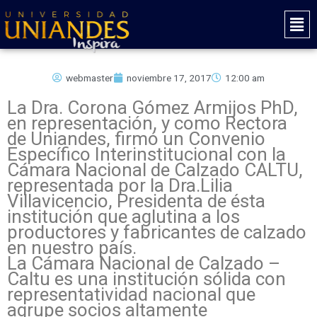
Ir
Mai
al
Men
contenido
webmaster
noviembre 17, 2017
12:00 am
La Dra. Corona Gómez Armijos PhD,
en representación, y como Rectora
de Uniandes, firmó un Convenio
Específico Interinstitucional con la
Cámara Nacional de Calzado CALTU,
representada por la Dra.Lilia
Villavicencio, Presidenta de ésta
institución que aglutina a los
productores y fabricantes de calzado
en nuestro país.
La Cámara Nacional de Calzado –
Caltu es una institución sólida con
representatividad nacional que
agrupe socios altamente