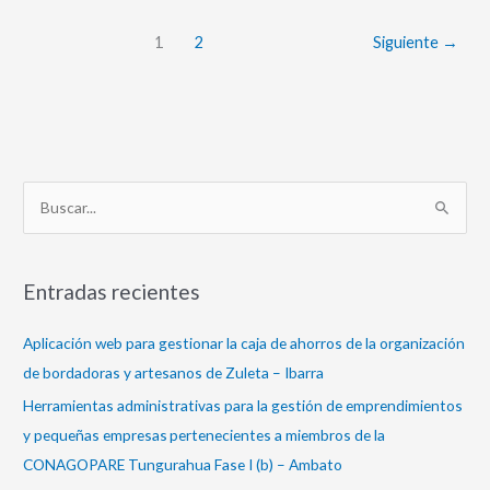
1
2
Siguiente
→
B
u
s
Entradas recientes
c
a
Aplicación web para gestionar la caja de ahorros de la organización
r
de bordadoras y artesanos de Zuleta – Ibarra
p
Herramientas administrativas para la gestión de emprendimientos
o
y pequeñas empresas pertenecientes a miembros de la
r
CONAGOPARE Tungurahua Fase I (b) – Ambato
: