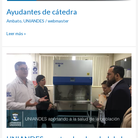
Ayudantes de cátedra
Ambato
,
UNIANDES
/
webmaster
Leer más »
UNIANDES
aportando
a
la
salud
de
la
población