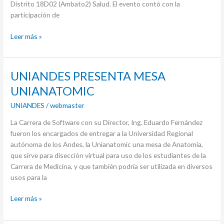
Distrito 18D02 (Ambato2) Salud. El evento contó con la
dia
participación de
mundial
del
Leer más »
VIH-
SIDA”
UNIANDES
UNIANDES PRESENTA MESA
PRESENTA
UNIANATOMIC
MESA
UNIANDES
/
webmaster
UNIANATOMIC
La Carrera de Software con su Director, Ing. Eduardo Fernández
fueron los encargados de entregar a la Universidad Regional
autónoma de los Andes, la Unianatomic una mesa de Anatomía,
que sirve para disección virtual para uso de los estudiantes de la
Carrera de Medicina, y que también podría ser utilizada en diversos
usos para la
Leer más »