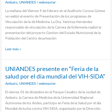
Ambato
,
UNIANDES
/
webmaster
La mañana del Viernes 9 de Febrero en el Auditorio Corona Gómez
se realizó el evento de Presentación de los programas de
Vinculación de la de Medicina. La Dra, Yarintza Hernández
responsable de vinculación de la Carrera de Enfermería realizó la
presentación del proyecto Gestion del Estado Nutricional de la
Población del Centro de privación
Leer más »
UNIANDES
UNIANDES presente en “Feria de la
presente
salud por el dia mundial del VIH-SIDA”
en
Ambato
,
UNIANDES
/
webmaster
“Feria
de
El viernes 01 de diciembre en el Parque Cevallos de la ciudad de
la
Ambato, la Carrera de Medicina de la Universidad Regional
salud
Autónoma de los Andes, participo en Feria de la Salud por el día
por
Mundial de lucha contra VIH-SIDA, organizado por la Dirección
el