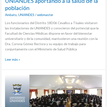
UNIANDES aportando a la salud de la
población
Ambato
,
UNIANDES
/
webmaster
Los funcionarios del Distrito 18D06 Cevallos a Tisaleo visitaron
las instalaciones de UNIANDES y conocieron del potencial que la
Facultad de Ciencias Médicas dispone en favor del bienestar
universitario y de la comunidad, mantuvieron una reunión con la
Dra. Corona Gómez Rectora y su equipo de trabajo para
conjuntamente con el Ministerio de Salud Pública
Leer más »
Carrera
de
Medicina
de
UNIANDES
realizó