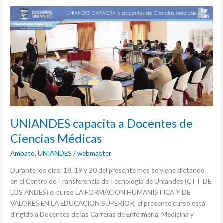
UNIANDES
capacita
a
Docentes
de
Ciencias
Médicas
UNIANDES capacita a Docentes de
Ciencias Médicas
Ambato
,
UNIANDES
/
webmaster
Durante los días: 18, 19 y 20 del presente mes se viene dictando
en el Centro de Transferencia de Tecnología de Uniandes (CTT DE
LOS ANDES) el curso LA FORMACION HUMANISTICA Y DE
VALORES EN LA EDUCACION SUPERIOR, el presente curso está
dirigido a Docentes de las Carreras de Enfermería, Medicina y