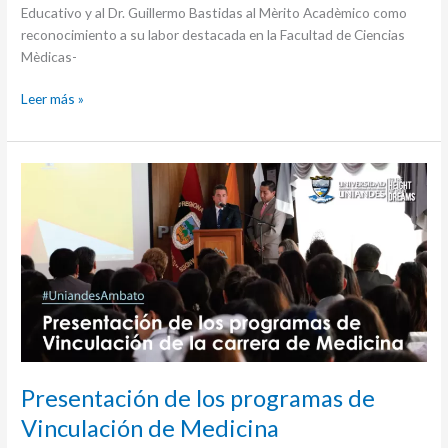
condecora
Educativo y al Dr. Guillermo Bastidas al Mèrito Acadèmico como
a
reconocimiento a su labor destacada en la Facultad de Ciencias
sus
Mèdicas-
docentes
Leer más »
Presentación
de
los
programas
de
Vinculación
de
Medicina
Presentación de los programas de
Vinculación de Medicina