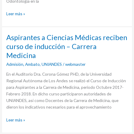
Odontología en la
Leer más »
Aspirantes
Aspirantes a Ciencias Médicas reciben
a
curso de inducción – Carrera
Ciencias
Medicina
Médicas
reciben
Admisión
,
Ambato
,
UNIANDES
/
webmaster
curso
En el Auditorio Dra. Corona Gómez PHD, de la Universidad
de
Regional Autónoma de Los Andes se realizó el Curso de Inducción
inducción
para Aspirantes a la Carrera de Medicina, período Octubre 2017-
–
Febrero 2018. En dicho curso participaron autoridades de
Carrera
UNIANDES, así como Docentes de la Carrera de Medicina, que
Medicina
dieron los indicativos necesarios para el aprovechamiento
Leer más »