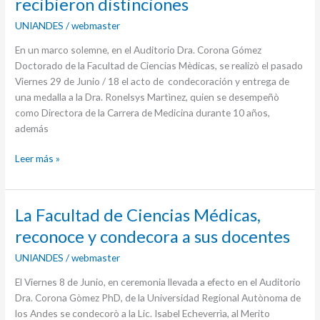
recibieron distinciones
de
UNIANDES
/
webmaster
Medicina
recibieron
En un marco solemne, en el Auditorio Dra. Corona Gómez
distinciones
Doctorado de la Facultad de Ciencias Mèdicas, se realizò el pasado
Viernes 29 de Junio ​​/ 18 el acto de condecoración y entrega de
una medalla a la Dra. Ronelsys Martìnez, quien se desempeñò
como Directora de la Carrera de Medicina durante 10 años,
además
Leer más »
La
La Facultad de Ciencias Médicas,
Facultad
reconoce y condecora a sus docentes
de
UNIANDES
/
webmaster
Ciencias
Médicas,
El Viernes 8 de Junio, en ceremonia llevada a efecto en el Auditorio
reconoce
Dra. Corona Gòmez PhD, de la Universidad Regional Autònoma de
y
los Andes se condecorò a la Lic. Isabel Echeverrìa, al Merito