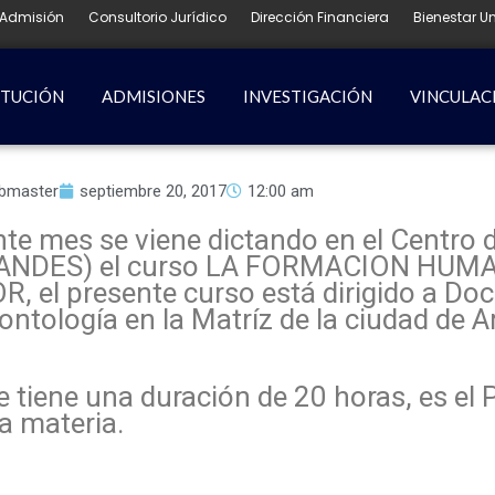
Admisión
Consultorio Jurídico
Dirección Financiera
Bienestar Un
ITUCIÓN
ADMISIONES
INVESTIGACIÓN
VINCULAC
bmaster
septiembre 20, 2017
12:00 am
ente mes se viene dictando en el Centro 
S ANDES) el curso LA FORMACION HUM
l presente curso está dirigido a Doce
ontología en la Matríz de la ciudad de 
e tiene una duración de 20 horas, es e
a materia.