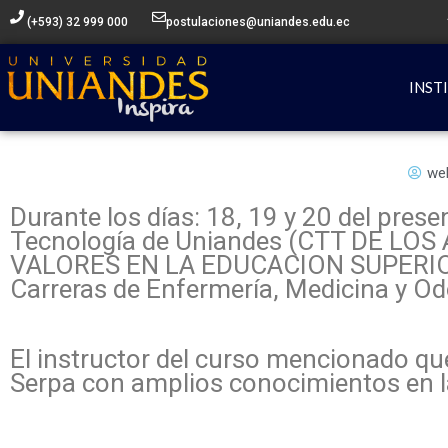
Ir
(+593) 32 999 000
postulaciones@uniandes.edu.ec
al
contenido
INST
we
Durante los días: 18, 19 y 20 del pres
Tecnología de Uniandes (CTT DE LO
VALORES EN LA EDUCACION SUPERIOR, e
Carreras de Enfermería, Medicina y Od
El instructor del curso mencionado qu
Serpa con amplios conocimientos en l