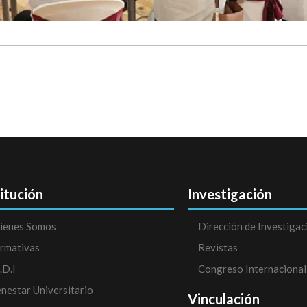
titución
Investigación
ienes Somos
Dirección de Investigac
rmativas
Revistas
.D.I
Congreso Internacional
enestar Universitario
Vinculación