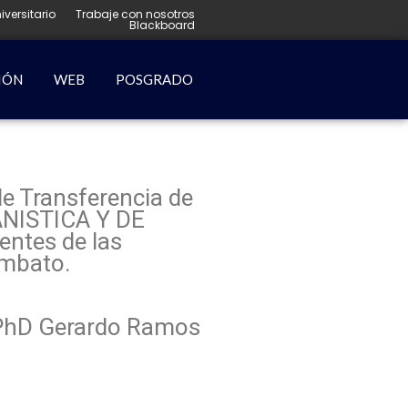
iversitario
Trabaje con nosotros
Blackboard
IÓN
WEB
POSGRADO
de Transferencia de
ANISTICA Y DE
ntes de las
Ambato.
l PhD Gerardo Ramos