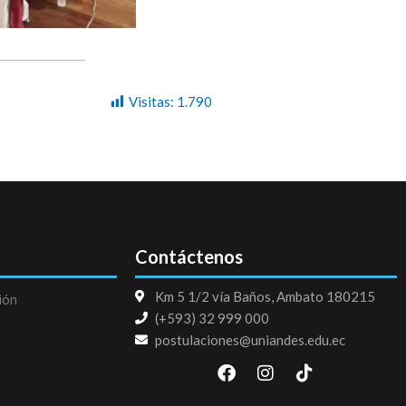
Visitas:
1.790
Contáctenos
Km 5 1/2 vía Baños, Ambato 180215
ión
(+593) 32 999 000
postulaciones@uniandes.edu.ec
F
I
T
a
n
i
c
s
k