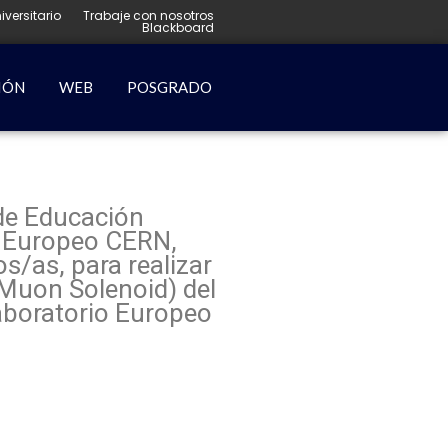
iversitario
Trabaje con nosotros
Blackboard
IÓN
WEB
POSGRADO
 de Educación
o Europeo CERN,
s/as, para realizar
 Muon Solenoid) del
aboratorio Europeo