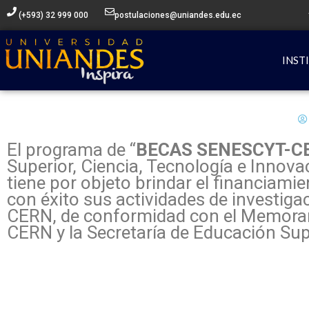
Ir
(+593) 32 999 000
postulaciones@uniandes.edu.ec
al
contenido
INST
El programa de “
BECAS SENESCYT-C
Superior, Ciencia, Tecnología e Innov
tiene por objeto brindar el financiami
con éxito sus actividades de investi
CERN, de conformidad con el Memoran
CERN y la Secretaría de Educación Supe