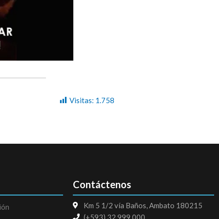
Visitas:
1.758
Contáctenos
Km 5 1/2 vía Baños, Ambato 180215
ión
(+593) 32 999 000