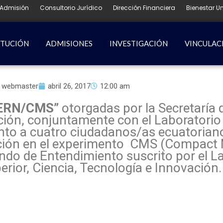
Admisión
Consultorio Jurídico
Dirección Financiera
Bienestar Un
ITUCIÓN
ADMISIONES
INVESTIGACIÓN
VINCULAC
webmaster
abril 26, 2017
12:00 am
ERN/CMS”
otorgadas por la Secretaría
ación, conjuntamente con el Laboratori
ento a cuatro ciudadanos/as ecuatoriano
gación en el experimento CMS (Compact
do de Entendimiento suscrito por el L
rior, Ciencia, Tecnología e Innovación.