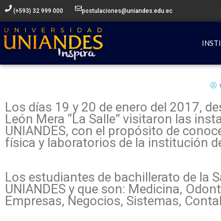
Ir
(+593) 32 999 000
postulaciones@uniandes.edu.ec
al
contenido
INST
Los días 19 y 20 de enero del 2017, de
León Mera “La Salle” visitaron las ins
UNIANDES, con el propósito de conocer 
física y laboratorios de la institución 
Los estudiantes de bachillerato de la S
UNIANDES y que son: Medicina, Odonto
Empresas, Negocios, Sistemas, Contabi