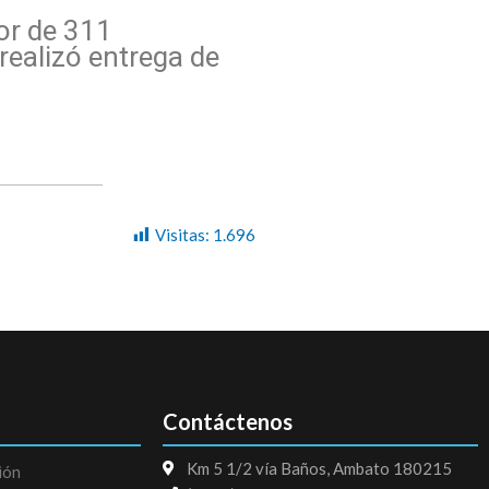
dor de 311
realizó entrega de
Visitas:
1.696
Contáctenos
Km 5 1/2 vía Baños, Ambato 180215
ión