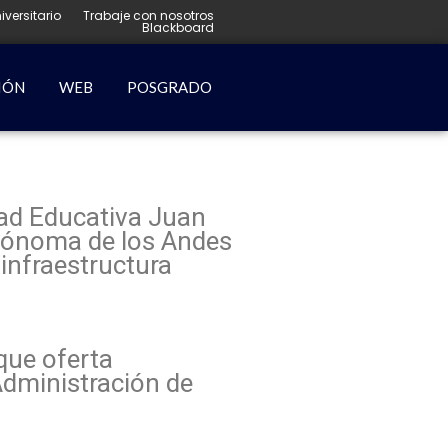
iversitario
Trabaje con nosotros
Blackboard
IÓN
WEB
POSGRADO
dad Educativa Juan
Autónoma de los Andes
 infraestructura
 que oferta
Administración de