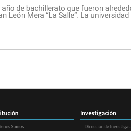
r año de bachillerato que fueron alrede
n León Mera “La Salle”. La universidad 
titución
Investigación
ienes Somos
Dirección de Investigac