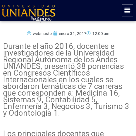
Ir
Mai
al
Men
contenido
webmaster
enero 31, 2017
12:00 am
Durante el año 2016, docentes e
investigadores de la Universidad
Regional Autónoma de los Andes
UNIANDES, presentó 38 ponencias
en Congresos Científicos
Internacionales en los cuales se
abordaron temáticas de 7 carreras
que corresponden a: Medicina 16,
Sistemas 9, Contabilidad 5,
Enfermería 3, Negocios 3, Turismo 3
y Odontología 1.
Los principales docentes que