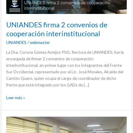
UNIANDES firma 2 convenios de
cooperación interinstitucional
UNIANDES
/
webmaster
La Dra. Corona Gòmez Armijos PhD, Rectora de UNIANDES, fue la
encargada de firmar 2 convenios de cooperaciòn
interinstitucional, en primer lugar con los integrantes del Frente
Sur Occidental, representado por el Lic. Josè Morales, Alcalde del
Cantòn Quero, quien ocupa el cargo de coordinador de dicho
frente que està integrado por los GADs de […]
Leer más »
Foro
con
candidatos