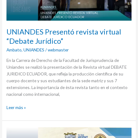
UNIANDES Presentó revista virtual
“Debate Jurídico”
Ambato
,
UNIANDES
/
webmaster
En la Carrera de Derecho de la Facultad de Jurisprudencia de
Uniandes se realizò la presentación de la Revista virtual DEBATE
JURIDICO ECUADOR, que refleja la producción científica de su
cuerpo docente y sus estudiantes de la sede matrìz y sus 7
extensiones. La importancia de èsta revista tanto en el contexto
nacional como internacional,
Leer más »
2do
encuentro