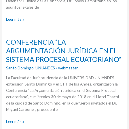
Defensor Público de La Concordia, Dr. Joselo Campuzano en los
asuntos legales de
Leer más »
CONFERENCIA
CONFERENCIA “LA
“LA
ARGUMENTACIÓN JURÍDICA EN EL
ARGUMENTACIÓN
SISTEMA PROCESAL ECUATORIANO”
JURÍDICA
EN
Santo Domingo
,
UNIANDES
/
webmaster
EL
La Facultad de Jurisprudencia de la UNIVERSIDAD UNIANDES
SISTEMA
extensión Santo Domingo y el CTT de los Andes, organizaron la
PROCESAL
Conferencia “La Argumentación Jurídica en el Sistema Procesal
ECUATORIANO”
ecuatoriano”, el miércoles 30 de mayo de 2018 en el Hotel Toachi
de la ciudad de Santo Domingo, en la que fueron invitados el Dr.
Miguel Carbonell, procedente
Leer más »