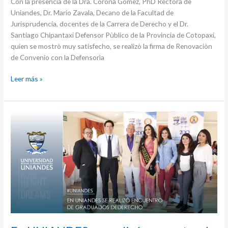
Con la presencia de la Dra. Corona Gòmez, PhD Rectora de
Uniandes, Dr. Mario Zavala, Decano de la Facultad de
Jurisprudencia, docentes de la Carrera de Derecho y el Dr.
Santiago Chipantaxi Defensor Pùblico de la Provincia de Cotopaxi,
quien se mostrò muy satisfecho, se realizò la firma de Renovaciòn
de Convenio con la Defensorìa
Leer más »
En
UNIANDES
se
realizó
encuentro
de
graduados
DERECHO