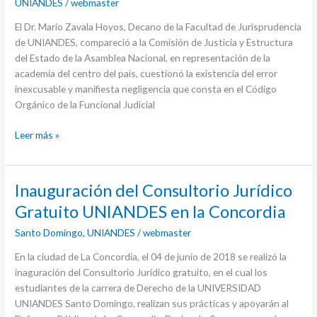
UNIANDES
/
webmaster
El Dr. Mario Zavala Hoyos, Decano de la Facultad de Jurisprudencia
de UNIANDES, compareció a la Comisión de Justicia y Estructura
del Estado de la Asamblea Nacional, en representación de la
academia del centro del país, cuestionó la existencia del error
inexcusable y manifiesta negligencia que consta en el Código
Orgánico de la Funcional Judicial
Leer más »
Inauguración
Inauguración del Consultorio Jurídico
del
Gratuito UNIANDES en la Concordia
Consultorio
Santo Domingo
,
UNIANDES
/
webmaster
Jurídico
Gratuito
En la ciudad de La Concordia, el 04 de junio de 2018 se realizó la
UNIANDES
inaguración del Consultorio Jurídico gratuito, en el cual los
en
estudiantes de la carrera de Derecho de la UNIVERSIDAD
la
UNIANDES Santo Domingo, realizan sus prácticas y apoyarán al
Concordia