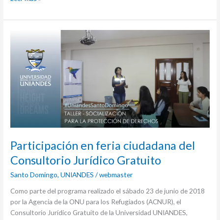
Participación
en
feria
ciudadana
del
Consultorio
Jurídico
Gratuito
Participación en feria ciudadana del
Consultorio Jurídico Gratuito
Santo Domingo
,
UNIANDES
/
webmaster
Como parte del programa realizado el sábado 23 de junio de 2018
por la Agencia de la ONU para los Refugiados (ACNUR), el
Consultorio Jurídico Gratuito de la Universidad UNIANDES,