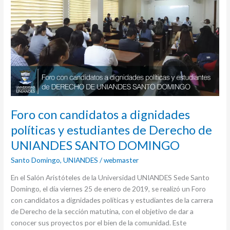
a
dignidades
políticas
y
estudiantes
de
Derecho
de
UNIANDES
Foro con candidatos a dignidades
SANTO
DOMINGO
políticas y estudiantes de Derecho de
UNIANDES SANTO DOMINGO
Santo Domingo
,
UNIANDES
/
webmaster
En el Salón Aristóteles de la Universidad UNIANDES Sede Santo
Domingo, el día viernes 25 de enero de 2019, se realizó un Foro
con candidatos a dignidades políticas y estudiantes de la carrera
de Derecho de la sección matutina, con el objetivo de dar a
conocer sus proyectos por el bien de la comunidad. Este