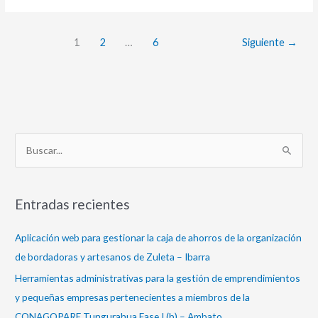
1
2
…
6
Siguiente
→
B
u
s
Entradas recientes
c
a
Aplicación web para gestionar la caja de ahorros de la organización
r
de bordadoras y artesanos de Zuleta – Ibarra
p
Herramientas administrativas para la gestión de emprendimientos
o
y pequeñas empresas pertenecientes a miembros de la
r
CONAGOPARE Tungurahua Fase I (b) – Ambato