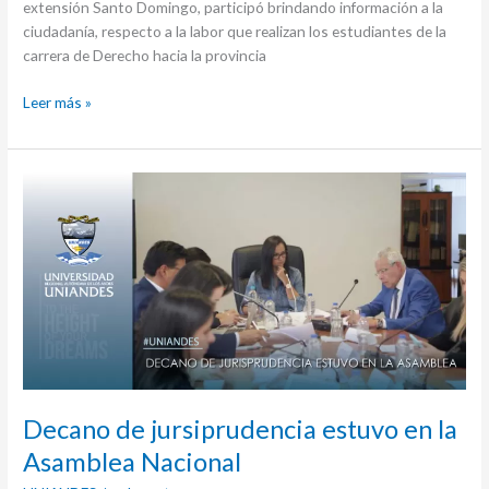
extensión Santo Domingo, participó brindando información a la
ciudadanía, respecto a la labor que realizan los estudiantes de la
carrera de Derecho hacia la provincia
Leer más »
Decano
de
jursiprudencia
estuvo
en
la
Asamblea
Nacional
Decano de jursiprudencia estuvo en la
Asamblea Nacional