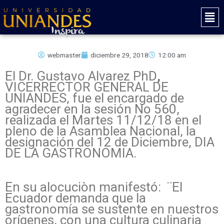
Ir
Mai
al
Men
contenido
webmaster
diciembre 29, 2018
12:00 am
El Dr. Gustavo Alvarez PhD
,
VICERRECTOR GENERAL DE
UNIANDES, fue el encargado de
agradecer en la sesión No 560,
realizada el Martes 11/12/18 en el
pleno de la Asamblea Nacional, la
designación del 12 de Diciembre, DIA
DE LA GASTRONOMIA.
En su alocuciòn manifestó: ¨El
Ecuador demanda que la
gastronomía se sustente en nuestros
orígenes, con una cultura culinaria