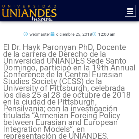
Ir
Mai
al
Men
contenido
webmaster
diciembre 25, 2018
12:00 am
El Dr. Hayk Paronyan PhD, Docente
de la carrera de Derecho de la
Universidad UNIANDES Sede Santo
Domingo, participó en la 19th Annual
Conference de la Central Eurasian
Studies Society (CESS) de la
University of Pittsburgh, celebrada
los días 25 al 28 de octubre de 2018
en la ciudad de Pittsburgh,
Pensilvania; con la investigación
titulada “Armenian Foreing Policy
between Eurasian and European
Integration Models”, en
representación de UNIANDES.