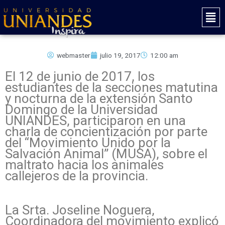
Ir
Mai
al
Men
contenido
webmaster
julio 19, 2017
12:00 am
El 12 de junio de 2017, los
estudiantes de la secciones matutina
y nocturna de la extensión Santo
Domingo de la Universidad
UNIANDES, participaron en una
charla de concientización por parte
del “Movimiento Unido por la
Salvación Animal” (MUSA), sobre el
maltrato hacia los animales
callejeros de la provincia.
La Srta. Joseline Noguera,
Coordinadora del movimiento explicó