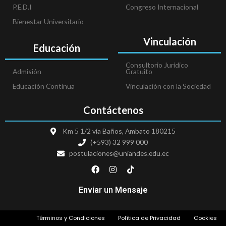
P.E.D.I
Congreso Internacional
Bienestar Universitario
Vinculación
Educación
Consultorio Jurídico
Admisión
Gratuito
Educación Continua
Vinculación con la Sociedad
Contáctenos
Km 5 1/2 vía Baños, Ambato 180215
(+593) 32 999 000
postulaciones@uniandes.edu.ec
F
I
T
a
n
i
c
s
k
e
t
t
Enviar un Mensaje
b
a
o
o
g
k
o
r
Términos y Condiciones
Política de Privacidad
Cookies
k
a