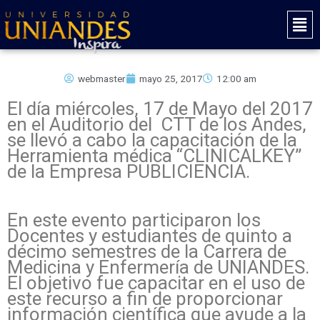
Ir
Mai
al
Men
contenido
webmaster
mayo 25, 2017
12:00 am
El día miércoles, 17 de Mayo del 2017
en el Auditorio del CTT de los Andes,
se llevó a cabo la capacitación de la
Herramienta médica “CLINICALKEY”
de la Empresa PUBLICIENCIA.
En este evento participaron los
Docentes y estudiantes de quinto a
décimo semestres de la Carrera de
Medicina y Enfermería de UNIANDES.
El objetivo fue capacitar en el uso de
este recurso a fin de proporcionar
información científica que ayude a la