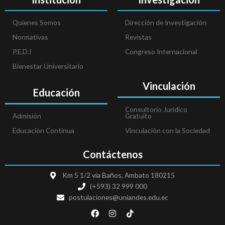
Quienes Somos
Dirección de Investigación
Normativas
Revistas
P.E.D.I
Congreso Internacional
Bienestar Universitario
Vinculación
Educación
Consultorio Jurídico
Admisión
Gratuito
Educación Continua
Vinculación con la Sociedad
Contáctenos
Km 5 1/2 vía Baños, Ambato 180215
(+593) 32 999 000
postulaciones@uniandes.edu.ec
F
I
T
a
n
i
c
s
k