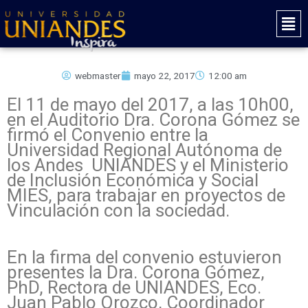
Ir
Mai
al
Men
contenido
webmaster
mayo 22, 2017
12:00 am
El 11 de mayo del 2017, a las 10h00,
en el Auditorio Dra. Corona Gómez se
firmó el Convenio entre la
Universidad Regional Autónoma de
los Andes UNIANDES y el Ministerio
de Inclusión Económica y Social
MIES, para trabajar en proyectos de
Vinculación con la sociedad.
En la firma del convenio estuvieron
presentes la Dra. Corona Gómez,
PhD, Rectora de UNIANDES, Eco.
Juan Pablo Orozco, Coordinador