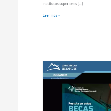
institutos superiores […]
Leer más »
BECAS
SENESCYT-
CERN/CMS