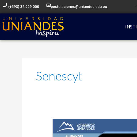
Ir
(+593) 32 999 000
postulaciones@uniandes.edu.ec
al
contenido
INST
Senescyt
Concurso
Galardones