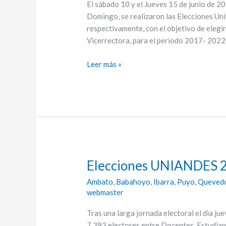
El sábado 10 y el Jueves 15 de junio de 2
Santo
Domingo, se realizaron las Elecciones Uni
Domingo
respectivamente, con el objetivo de elegir
Vicerrectora, para el periodo 2017- 2022.
Leer más »
Elecciones UNIANDES 
Elecciones
UNIANDES
Ambato
,
Babahoyo
,
Ibarra
,
Puyo
,
Queved
2017
webmaster
Tras una larga jornada electoral el dia ju
7.393 electores entre Docentes, Estudian