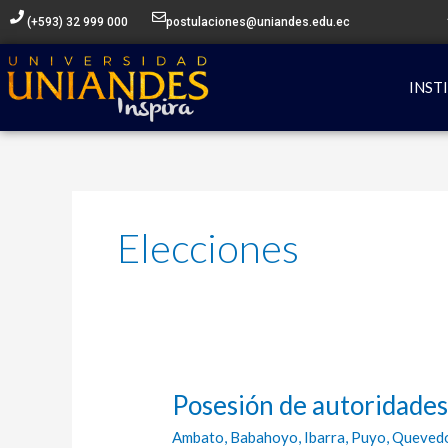
Ir
(+593) 32 999 000
postulaciones@uniandes.edu.ec
al
contenido
INST
Elecciones
Posesión de autoridad
Posesión
de
Ambato
,
Babahoyo
,
Ibarra
,
Puyo
,
Queved