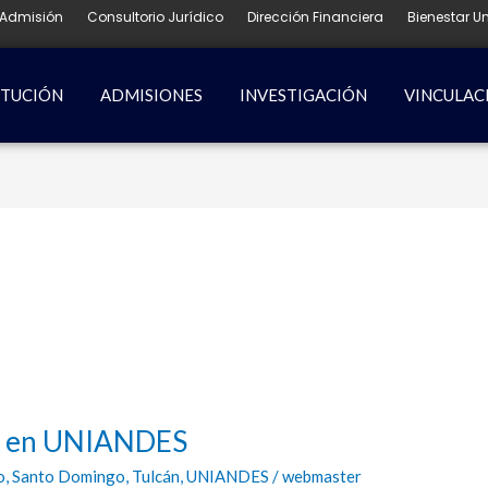
Admisión
Consultorio Jurídico
Dirección Financiera
Bienestar Un
ITUCIÓN
ADMISIONES
INVESTIGACIÓN
VINCULAC
es en UNIANDES
o
,
Santo Domingo
,
Tulcán
,
UNIANDES
/
webmaster