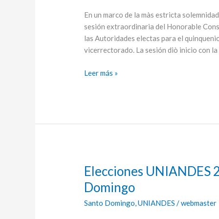
autoridades
en
En un marco de la màs estricta solemnidad,
UNIANDES
sesión extraordinaria del Honorable Cons
las Autoridades electas para el quinquen
vicerrectorado. La sesión diò inicio con la
Leer más »
Elecciones UNIANDES 2
Elecciones
UNIANDES
Domingo
2017
Santo Domingo
,
UNIANDES
/
webmaster
–
Extensión