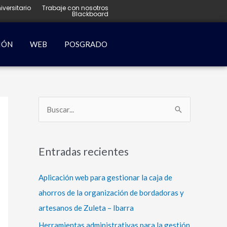
iversitario
Trabaje con nosotros
Blackboard
IÓN
WEB
POSGRADO
B
u
s
Entradas recientes
c
a
Aplicación web para gestionar la caja de
r
ahorros de la organización de bordadoras y
p
artesanos de Zuleta – Ibarra
o
Herramientas administrativas para la gestión