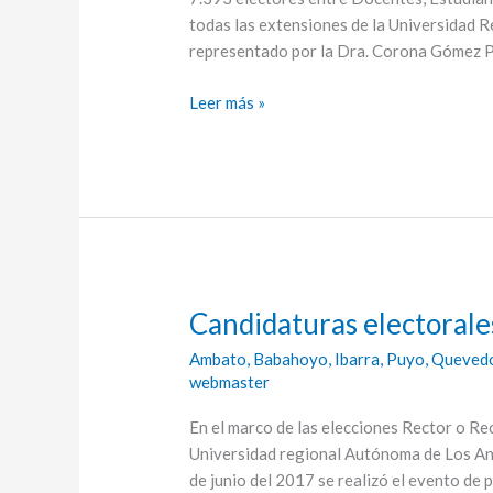
todas las extensiones de la Universidad 
representado por la Dra. Corona Gómez P
Leer más »
Candidaturas electora
Candidaturas
electorales
Ambato
,
Babahoyo
,
Ibarra
,
Puyo
,
Queved
UNIANDES
webmaster
2017
En el marco de las elecciones Rector o Re
Universidad regional Autónoma de Los An
de junio del 2017 se realizó el evento de