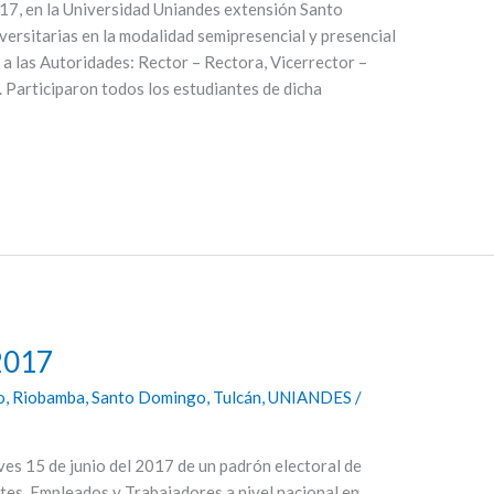
017, en la Universidad Uniandes extensión Santo
versitarias en la modalidad semipresencial y presencial
 a las Autoridades: Rector – Rectora, Vicerrector –
 Participaron todos los estudiantes de dicha
2017
o
,
Riobamba
,
Santo Domingo
,
Tulcán
,
UNIANDES
/
eves 15 de junio del 2017 de un padrón electoral de
tes, Empleados y Trabajadores a nivel nacional en