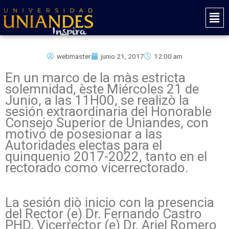
Ir
Mai
al
Men
contenido
webmaster
junio 21, 2017
12:00 am
En un marco de la màs estricta
solemnidad, èste Miércoles 21 de
Junio, a las 11H00, se realizò la
sesión extraordinaria del Honorable
Consejo Superior de Uniandes, con
motivo de posesionar a las
Autoridades electas para el
quinquenio 2017-2022, tanto en el
rectorado como vicerrectorado.
La sesión diò inicio con la presencia
del Rector (e) Dr. Fernando Castro
PHD, Vicerrector (e) Dr. Ariel Romero