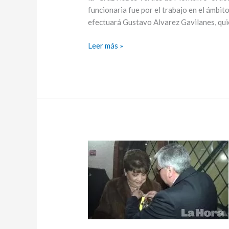
funcionaria fue por el trabajo en el ámbit
efectuará Gustavo Alvarez Gavilanes, quie
Leer más »
Rectora
de
Uniandes
recibe
homenaje
en
Ipiales