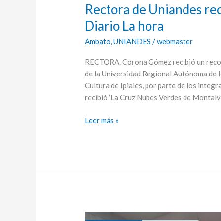
–
Rectora de Uniandes rec
Diario
Diario La hora
La
hora
Ambato
,
UNIANDES
/
webmaster
RECTORA. Corona Gómez recibió un recon
de la Universidad Regional Autónoma de l
Cultura de Ipiales, por parte de los inte
recibió ‘La Cruz Nubes Verdes de Montalvo
Leer más »
“UNIANDES