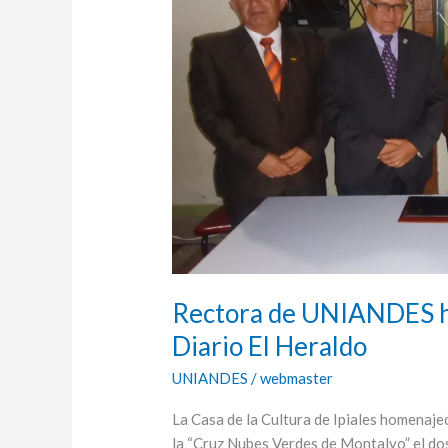
UNIANDES
homenajeada
en
Colombia
–
Diario
El
Heraldo
Rectora de UNIANDES h
Diario El Heraldo
UNIANDES
/
webmaster
La Casa de la Cultura de Ipiales homenaj
la “Cruz Nubes Verdes de Montalvo” el dos