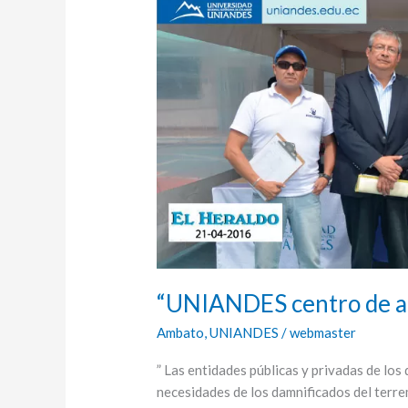
centro
de
acopio
de
donaciones”
“UNIANDES centro de ac
Ambato
,
UNIANDES
/
webmaster
” Las entidades públicas y privadas de lo
necesidades de los damnificados del terre