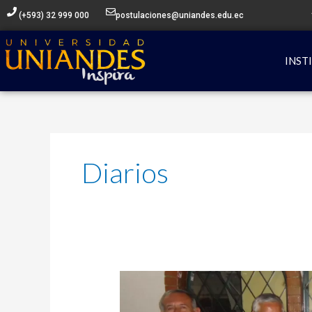
Ir
(+593) 32 999 000
postulaciones@uniandes.edu.ec
al
contenido
INST
Diarios
Rectora
de