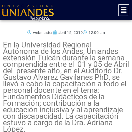
Ir
Mai
al
Men
contenido
webmaster
abril 15, 2019
12:00 am
En la Universidad Regional
Autónoma de los Andes, Uniandes
extensión Tulcán durante la semana
comprendida entre el 01 y 05 de Abril
del presente año, en el Auditorio Dr.
Gustavo Alvarez Gavilanes PhD, se
llevó a cabo la capacitación a todo el
personal docente en el tema:
Fundamentos Didácticos de la
Formación; contribución a la
educación inclusiva y al aprendizaje
con discapacidad. La capacitación
estuvo a cargo de la Dra. Adriana
López.