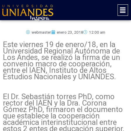
Ir
Mai
al
Men
contenido
webmaster
enero 23, 2018
12:00 am
Este viernes 19 de enero/18, en la
Universidad Regional Autónoma de
Los Andes, se realizó la firma de un
convenio macro de cooperación,
entre el IAEN, Instituto de Altos
Estudios Nacionales y UNIANDES.
El Dr. Sebastián torres PhD, como
rector del IAEN y la Dra. Corona
Gómez PhD, firmaron el documento
que establece la cooperación
académica interinstitucional entre
estos 2 entes de educación superior.