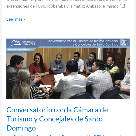
extensiones de Puyo, Riobamba y la matriz Ambato, el mismo […]
Leer más »
Conversatorio
con
la
Cámara
de
Turismo
y
Concejales
de
Santo
Conversatorio con la Cámara de
Domingo
Turismo y Concejales de Santo
Domingo