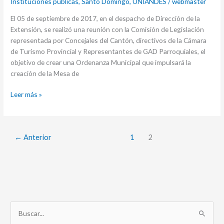
Instituciones públicas
,
Santo Domingo
,
UNIANDES
/
webmaster
El 05 de septiembre de 2017, en el despacho de Dirección de la
Extensión, se realizó una reunión con la Comisión de Legislación
representada por Concejales del Cantón, directivos de la Cámara
de Turismo Provincial y Representantes de GAD Parroquiales, el
objetivo de crear una Ordenanza Municipal que impulsará la
creación de la Mesa de
Leer más »
←
Anterior
1
2
B