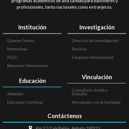
programas académicos de alta calidad para bachilleres y
profesionales, tanto nacionales como extranjeros.
Institución
Investigación
Quienes Somos
Dirección de Investigación
Normativas
Revistas
P.E.D.I
Congreso Internacional
Bienestar Universitario
Vinculación
Educación
Consultorio Jurídico
Admisión
Gratuito
Educación Continua
Vinculación con la Sociedad
Contáctenos
Km 5 1/2 vía Baños, Ambato 180215