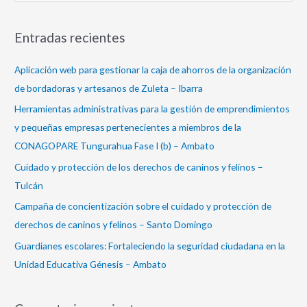
u
s
Entradas recientes
c
a
Aplicación web para gestionar la caja de ahorros de la organización
r
de bordadoras y artesanos de Zuleta – Ibarra
p
Herramientas administrativas para la gestión de emprendimientos
o
y pequeñas empresas pertenecientes a miembros de la
r
CONAGOPARE Tungurahua Fase I (b) – Ambato
:
Cuidado y protección de los derechos de caninos y felinos –
Tulcán
Campaña de concientización sobre el cuidado y protección de
derechos de caninos y felinos – Santo Domingo
Guardianes escolares: Fortaleciendo la seguridad ciudadana en la
Unidad Educativa Génesis – Ambato