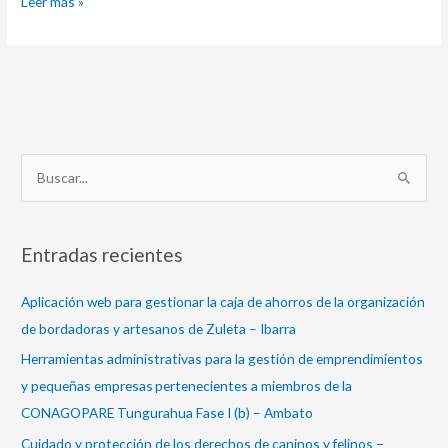
Leer más »
B
u
s
Entradas recientes
c
a
Aplicación web para gestionar la caja de ahorros de la organización
r
de bordadoras y artesanos de Zuleta – Ibarra
p
Herramientas administrativas para la gestión de emprendimientos
o
y pequeñas empresas pertenecientes a miembros de la
r
CONAGOPARE Tungurahua Fase I (b) – Ambato
:
Cuidado y protección de los derechos de caninos y felinos –