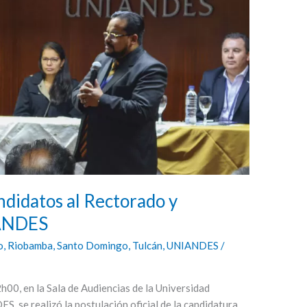
andidatos al Rectorado y
IANDES
o
,
Riobamba
,
Santo Domingo
,
Tulcán
,
UNIANDES
/
h00, en la Sala de Audiencias de la Universidad
 se realizó la postulación oficial de la candidatura