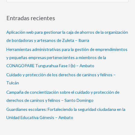
u
s
Entradas recientes
c
a
Aplicación web para gestionar la caja de ahorros de la organización
r
de bordadoras y artesanos de Zuleta – Ibarra
p
Herramientas administrativas para la gestión de emprendimientos
o
y pequeñas empresas pertenecientes a miembros de la
r
CONAGOPARE Tungurahua Fase I (b) – Ambato
:
Cuidado y protección de los derechos de caninos y felinos –
Tulcán
Campaña de concientización sobre el cuidado y protección de
derechos de caninos y felinos – Santo Domingo
Guardianes escolares: Fortaleciendo la seguridad ciudadana en la
Unidad Educativa Génesis – Ambato